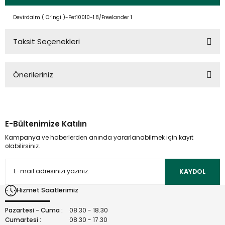
Devirdaim ( Oringi )-Pet10010-1.8/Freelander 1
Taksit Seçenekleri
Önerileriniz
Bu ürünün fiyat bilgisi, resim, ürün açıklamalarında ve diğer
konularda yetersiz gördüğünüz noktaları öneri formunu
kullanarak tarafımıza iletebilirsiniz.
E-Bültenimize Katılın
Görüş ve önerileriniz için teşekkür ederiz.
Kampanya ve haberlerden anında yararlanabilmek için kayıt
olabilirsiniz.
Ürün resmi kalitesiz, bozuk veya görüntülenemiyor.
Ürün açıklamasında eksik bilgiler bulunuyor.
KAYDOL
Ürün bilgilerinde hatalar bulunuyor.
Hizmet Saatlerimiz
Ürün fiyatı diğer sitelerden daha pahalı.
Bu ürüne benzer farklı alternatifler olmalı.
Pazartesi - Cuma :
08.30 - 18.30
Cumartesi :
08.30 - 17.30