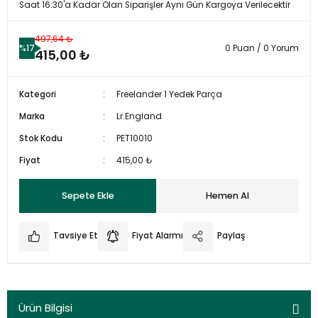
Saat 16:30'a Kadar Olan Siparişler Aynı Gün Kargoya Verilecektir
497,64 ₺
%17
0 Puan / 0 Yorum
415,00 ₺
Kategori
Freelander 1 Yedek Parça
Marka
Lr.England
Stok Kodu
PET10010
Fiyat
415,00 ₺
Sepete Ekle
Hemen Al
Tavsiye Et
Fiyat Alarmı
Paylaş
Ürün Bilgisi