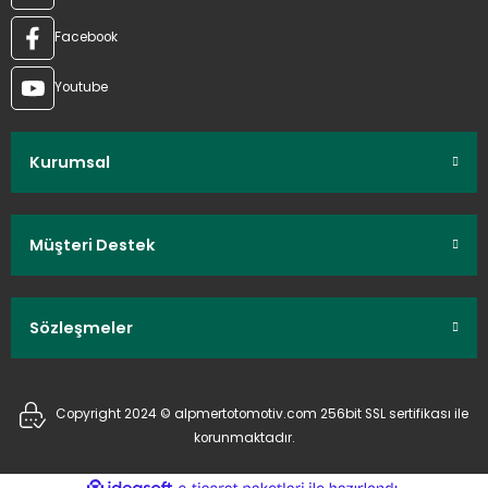
Facebook
Youtube
Kurumsal
Müşteri Destek
Sözleşmeler
Copyright 2024 © alpmertotomotiv.com 256bit SSL sertifikası ile
korunmaktadır.
ideasoft
ile