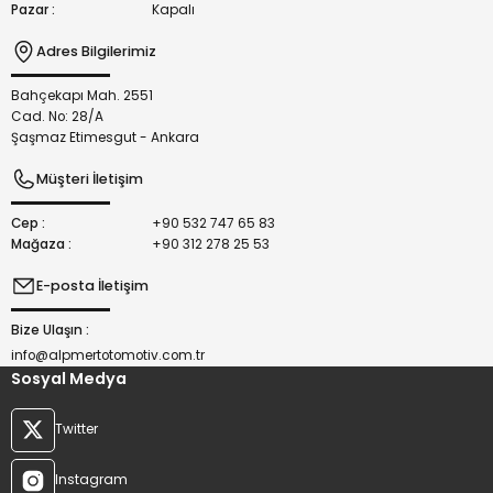
Pazar :
Kapalı
Adres Bilgilerimiz
Bahçekapı Mah. 2551
Gönder
Cad. No: 28/A
Şaşmaz Etimesgut - Ankara
Müşteri İletişim
Cep :
+90 532 747 65 83
Mağaza :
+90 312 278 25 53
E-posta İletişim
Bize Ulaşın :
info@alpmertotomotiv.com.tr
Sosyal Medya
Twitter
Instagram