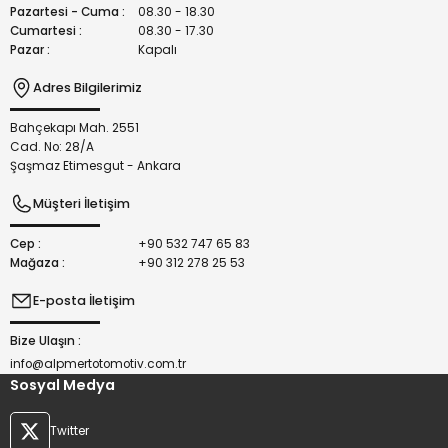
Bu ürüne benzer farklı alternatifler olmalı.
Pazartesi - Cuma :
08.30 - 18.30
Cumartesi :
08.30 - 17.30
Pazar :
Kapalı
Adres Bilgilerimiz
Bahçekapı Mah. 2551
Gönder
Cad. No: 28/A
Şaşmaz Etimesgut - Ankara
Müşteri İletişim
Cep :
+90 532 747 65 83
Mağaza :
+90 312 278 25 53
E-posta İletişim
Bize Ulaşın :
info@alpmertotomotiv.com.tr
Sosyal Medya
Twitter