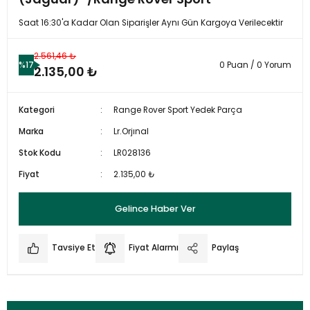
Saat 16:30'a Kadar Olan Siparişler Aynı Gün Kargoya Verilecektir
2.561,46 ₺
%17
0 Puan / 0 Yorum
2.135,00 ₺
Kategori
Range Rover Sport Yedek Parça
Marka
Lr.Orjınal
Stok Kodu
LR028136
Fiyat
2.135,00 ₺
Gelince Haber Ver
Tavsiye Et
Fiyat Alarmı
Paylaş