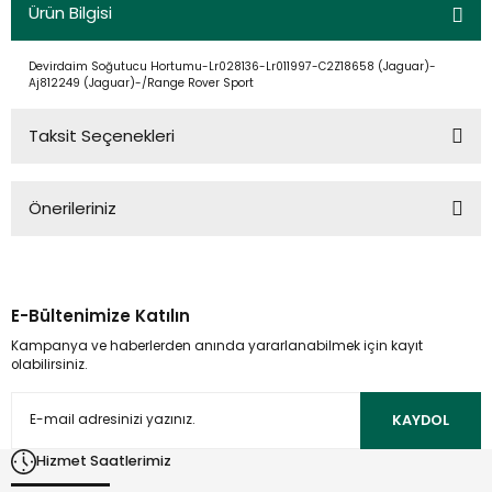
Ürün Bilgisi
Devirdaim Soğutucu Hortumu-Lr028136-Lr011997-C2Z18658 (Jaguar)-
Aj812249 (Jaguar)-/Range Rover Sport
Taksit Seçenekleri
Önerileriniz
Bu ürünün fiyat bilgisi, resim, ürün açıklamalarında ve diğer
konularda yetersiz gördüğünüz noktaları öneri formunu
kullanarak tarafımıza iletebilirsiniz.
E-Bültenimize Katılın
Görüş ve önerileriniz için teşekkür ederiz.
Kampanya ve haberlerden anında yararlanabilmek için kayıt
olabilirsiniz.
Ürün resmi kalitesiz, bozuk veya görüntülenemiyor.
Ürün açıklamasında eksik bilgiler bulunuyor.
KAYDOL
Ürün bilgilerinde hatalar bulunuyor.
Hizmet Saatlerimiz
Ürün fiyatı diğer sitelerden daha pahalı.