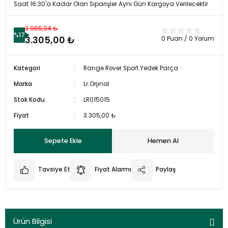
Saat 16:30'a Kadar Olan Siparişler Aynı Gün Kargoya Verilecektir
3.965,94 ₺
%17
3.305,00 ₺
0 Puan / 0 Yorum
Kategori
Range Rover Sport Yedek Parça
Marka
Lr.Orjınal
Stok Kodu
LR015015
Fiyat
3.305,00 ₺
Sepete Ekle
Hemen Al
Tavsiye Et
Fiyat Alarmı
Paylaş
Ürün Bilgisi