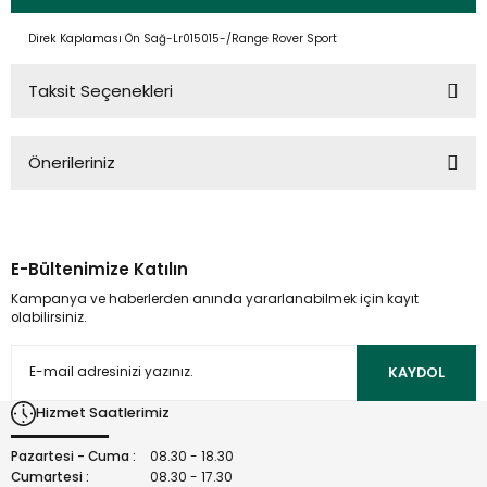
Direk Kaplaması Ön Sağ-Lr015015-/Range Rover Sport
Taksit Seçenekleri
Önerileriniz
Bu ürünün fiyat bilgisi, resim, ürün açıklamalarında ve diğer
konularda yetersiz gördüğünüz noktaları öneri formunu
kullanarak tarafımıza iletebilirsiniz.
E-Bültenimize Katılın
Görüş ve önerileriniz için teşekkür ederiz.
Kampanya ve haberlerden anında yararlanabilmek için kayıt
olabilirsiniz.
Ürün resmi kalitesiz, bozuk veya görüntülenemiyor.
Ürün açıklamasında eksik bilgiler bulunuyor.
KAYDOL
Ürün bilgilerinde hatalar bulunuyor.
Hizmet Saatlerimiz
Ürün fiyatı diğer sitelerden daha pahalı.
Bu ürüne benzer farklı alternatifler olmalı.
Pazartesi - Cuma :
08.30 - 18.30
Cumartesi :
08.30 - 17.30