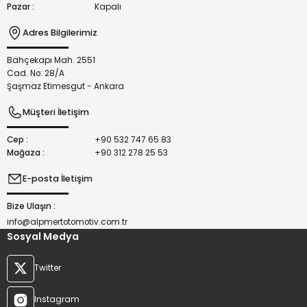
Pazar :
Kapalı
Adres Bilgilerimiz
Bahçekapı Mah. 2551
Gönder
Cad. No: 28/A
Şaşmaz Etimesgut - Ankara
Müşteri İletişim
Cep :
+90 532 747 65 83
Mağaza :
+90 312 278 25 53
E-posta İletişim
Bize Ulaşın :
info@alpmertotomotiv.com.tr
Sosyal Medya
Twitter
Instagram