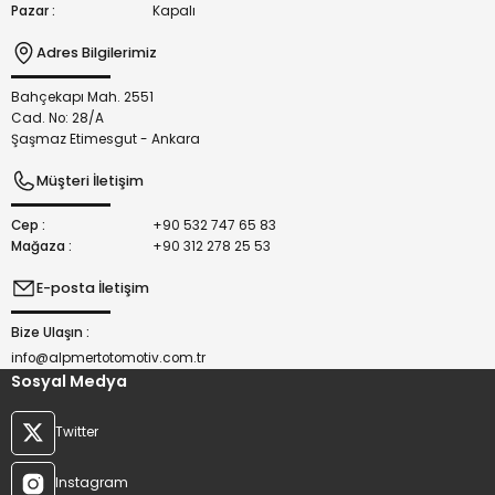
Pazar :
Kapalı
Adres Bilgilerimiz
Bahçekapı Mah. 2551
Gönder
Cad. No: 28/A
Şaşmaz Etimesgut - Ankara
Müşteri İletişim
Cep :
+90 532 747 65 83
Mağaza :
+90 312 278 25 53
E-posta İletişim
Bize Ulaşın :
info@alpmertotomotiv.com.tr
Sosyal Medya
Twitter
Instagram