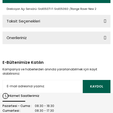
Direksiyon Açı Sensörü-Sro105071 F-Sro105060-/Range Rover New 2
Taksit Seçenekleri
Önerileriniz
Bu ürünün fiyat bilgisi, resim, ürün açıklamalarında ve diğer
konularda yetersiz gördüğünüz noktaları öneri formunu
kullanarak tarafımıza iletebilirsiniz.
E-Bültenimize Katılın
Görüş ve önerileriniz için teşekkür ederiz.
Kampanya ve haberlerden anında yararlanabilmek için kayıt
olabilirsiniz.
Ürün resmi kalitesiz, bozuk veya görüntülenemiyor.
Ürün açıklamasında eksik bilgiler bulunuyor.
KAYDOL
Ürün bilgilerinde hatalar bulunuyor.
Hizmet Saatlerimiz
Ürün fiyatı diğer sitelerden daha pahalı.
Bu ürüne benzer farklı alternatifler olmalı.
Pazartesi - Cuma :
08.30 - 18.30
Cumartesi :
08.30 - 17.30