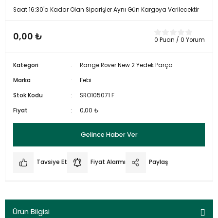
Saat 16:30'a Kadar Olan Siparişler Aynı Gün Kargoya Verilecektir
0,00 ₺
0 Puan / 0 Yorum
Kategori
Range Rover New 2 Yedek Parça
Marka
Febi
Stok Kodu
SRO105071 F
Fiyat
0,00 ₺
Gelince Haber Ver
Tavsiye Et
Fiyat Alarmı
Paylaş
Ürün Bilgisi