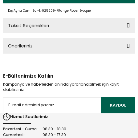
Dış Ayna Camı Sol-Lr025209-/Range Rover Evoque
Taksit Seçenekleri
Önerileriniz
Bu ürünün fiyat bilgisi, resim, ürün açıklamalarında ve diğer
konularda yetersiz gördüğünüz noktaları öneri formunu
kullanarak tarafımıza iletebilirsiniz.
E-Bültenimize Katılın
Görüş ve önerileriniz için teşekkür ederiz.
Kampanya ve haberlerden anında yararlanabilmek için kayıt
olabilirsiniz.
Ürün resmi kalitesiz, bozuk veya görüntülenemiyor.
Ürün açıklamasında eksik bilgiler bulunuyor.
KAYDOL
Ürün bilgilerinde hatalar bulunuyor.
Hizmet Saatlerimiz
Ürün fiyatı diğer sitelerden daha pahalı.
Bu ürüne benzer farklı alternatifler olmalı.
Pazartesi - Cuma :
08.30 - 18.30
Cumartesi :
08.30 - 17.30