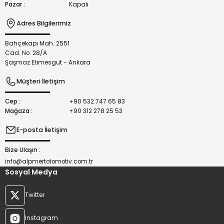
Pazar :
Kapalı
Adres Bilgilerimiz
Bahçekapı Mah. 2551
Gönder
Cad. No: 28/A
Şaşmaz Etimesgut - Ankara
Müşteri İletişim
Cep :
+90 532 747 65 83
Mağaza :
+90 312 278 25 53
E-posta İletişim
Bize Ulaşın :
info@alpmertotomotiv.com.tr
Sosyal Medya
Twitter
Instagram