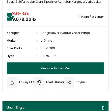
Saat 16:30'a Kadar Olan Siparişler Aynı Gün Kargoya Verilecektir
10.894,62 ₺
%17
0 Puan / 0 Yorum
9.079,00 ₺
Kategori
Range Rover Evoque Yedek Parça
Marka
Lr.Orjınal
Stok Kodu
LR025209
Fiyat
9.079,00 ₺
Gelince Haber Ver
Tavsiye Et
Fiyat Alarmı
Paylaş
Ürün Bilgisi