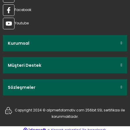
Facebook
Youtube
Kurumsal
Müşteri Destek
Sözleşmeler
Copyright 2024 © alpmertotomotiv.com 256bit SSL sertifikası ile
korunmaktadır.
ideasoft
ile