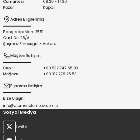
Cumartesi :
08.30 - 17.30
Pazar :
Kapalı
Adres Bilgilerimiz
Bahçekapı Mah. 2551
Gönder
Cad. No: 28/A
Şaşmaz Etimesgut - Ankara
Müşteri İletişim
Cep :
+90 532 747 65 83
Mağaza :
+90 312 278 25 53
E-posta İletişim
Bize Ulaşın :
info@alpmertotomotiv.com.tr
Sosyal Medya
Twitter