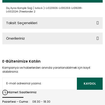
Dış Ayna Komple Sağ ( Isıtıcılı )-Lr023906-Lr010259-Lr016381-
Lr002324-/Freelander 2
Taksit Seçenekleri
Önerileriniz
Bu ürünün fiyat bilgisi, resim, ürün açıklamalarında ve diğer
konularda yetersiz gördüğünüz noktaları öneri formunu
kullanarak tarafımıza iletebilirsiniz.
E-Bültenimize Katılın
Görüş ve önerileriniz için teşekkür ederiz.
Kampanya ve haberlerden anında yararlanabilmek için kayıt
olabilirsiniz.
Ürün resmi kalitesiz, bozuk veya görüntülenemiyor.
Ürün açıklamasında eksik bilgiler bulunuyor.
KAYDOL
Ürün bilgilerinde hatalar bulunuyor.
Hizmet Saatlerimiz
Ürün fiyatı diğer sitelerden daha pahalı.
Bu ürüne benzer farklı alternatifler olmalı.
Pazartesi - Cuma :
08.30 - 18.30