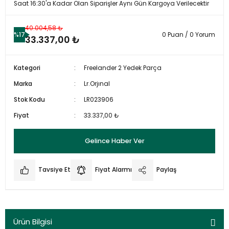
Saat 16:30'a Kadar Olan Siparişler Aynı Gün Kargoya Verilecektir
40.004,58 ₺
%17
0 Puan / 0 Yorum
33.337,00 ₺
Kategori
Freelander 2 Yedek Parça
Marka
Lr.Orjınal
Stok Kodu
LR023906
Fiyat
33.337,00 ₺
Gelince Haber Ver
Tavsiye Et
Fiyat Alarmı
Paylaş
Ürün Bilgisi