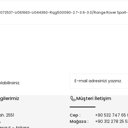
-Lr072537-Lr061663-Lr044360-Rqg500090-2.7-3.6-3.0/Range Rover Sport-
konularda yetersiz gördüğünüz noktaları öneri formunu kullanarak tarafım
bilirsiniz.
gilerimiz
Müşteri İletişim
h. 2551
Cep :
+90 532 747 65 
/A
Mağaza :
+90 312 278 25 5
Gönder
esgut - Ankara