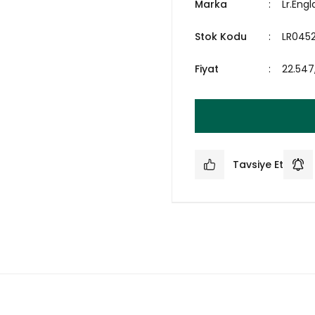
Marka
Lr.Eng
Stok Kodu
LR0452
Fiyat
22.547
Tavsiye Et