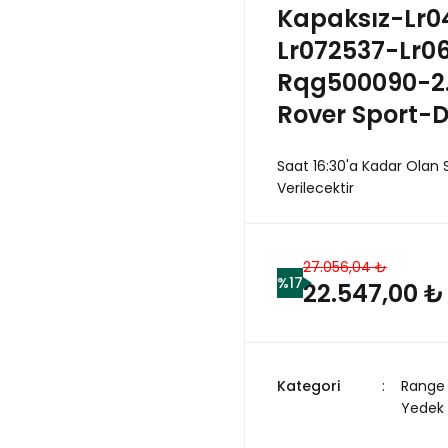
Kapaksız-Lr0
Lr072537-Lr0
Rqg500090-2.
Rover Sport-D
Saat 16:30'a Kadar Olan 
Verilecektir
27.056,04 ₺
%17
22.547,00 ₺
Kategori
Range 
Yedek