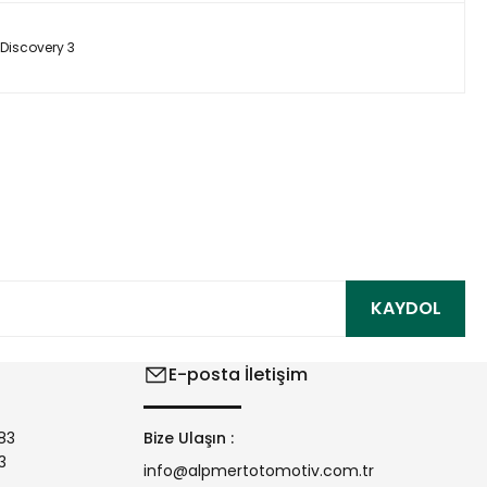
Discovery 3
ıza iletebilirsiniz.
KAYDOL
E-posta İletişim
83
Bize Ulaşın :
3
info@alpmertotomotiv.com.tr