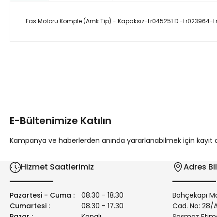
Eas Motoru Komple (Amk Tip) - Kapaksız-Lr045251 D.-Lr023964
Bu ürünün fiyat bilgisi, resim, ürün açıklamalarında ve diğer 
Görüş ve önerileriniz için teşekkür ederiz.
Ürün resmi kalitesiz, bozuk veya görüntülenemiyor.
Ürün açıklamasında eksik bilgiler bulunuyor.
E-Bültenimize Katılın
Ürün bilgilerinde hatalar bulunuyor.
Ürün fiyatı diğer sitelerden daha pahalı.
Kampanya ve haberlerden anında yararlanabilmek için kayıt ola
Bu ürüne benzer farklı alternatifler olmalı.
Hizmet Saatlerimiz
Adres Bil
Pazartesi - Cuma :
08.30 - 18.30
Bahçekapı Ma
Cumartesi :
08.30 - 17.30
Cad. No: 28
Pazar :
Kapalı
Şaşmaz Etim