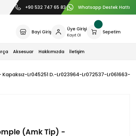
+90 532 747 65 83
Whatsapp Destek Hattı
Üye Girişi
Bayi Giriş
Sepetim
Kayıt Ol
arça
Aksesuar
Hakkımızda
İletişim
- Kapaksız-Lr045251 D.-Lr023964-Lr072537-Lr061663-L
omple (Amk Tip) -