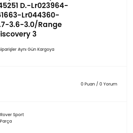
45251 D.-Lr023964-
61663-Lr044360-
7-3.6-3.0/Range
iscovery 3
Siparişler Aynı Gün Kargoya
0 Puan / 0 Yorum
Rover Sport
 Parça