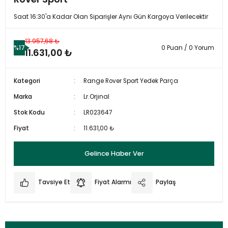
Saat 16:30'a Kadar Olan Siparişler Aynı Gün Kargoya Verilecektir
13.957,68 ₺
%17
0 Puan / 0 Yorum
11.631,00 ₺
Kategori
Range Rover Sport Yedek Parça
Marka
Lr.Orjınal
Stok Kodu
LR023647
Fiyat
11.631,00 ₺
Gelince Haber Ver
Tavsiye Et
Fiyat Alarmı
Paylaş