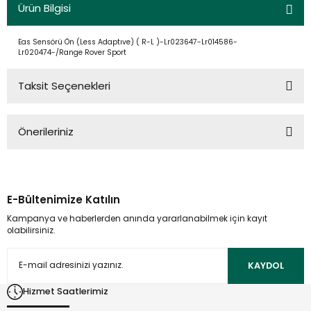
Ürün Bilgisi
Eas Sensörü Ön (Less Adaptıve) ( R-L )-Lr023647-Lr014586-
Lr020474-/Range Rover Sport
Taksit Seçenekleri
Önerileriniz
Bu ürünün fiyat bilgisi, resim, ürün açıklamalarında ve diğer
konularda yetersiz gördüğünüz noktaları öneri formunu
kullanarak tarafımıza iletebilirsiniz.
E-Bültenimize Katılın
Görüş ve önerileriniz için teşekkür ederiz.
Kampanya ve haberlerden anında yararlanabilmek için kayıt
olabilirsiniz.
Ürün resmi kalitesiz, bozuk veya görüntülenemiyor.
Ürün açıklamasında eksik bilgiler bulunuyor.
KAYDOL
Ürün bilgilerinde hatalar bulunuyor.
Hizmet Saatlerimiz
Ürün fiyatı diğer sitelerden daha pahalı.