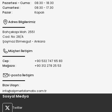
Bu ürüne benzer farklı alternatifler olmalı.
Pazartesi - Cuma :
08.30 - 18.30
Cumartesi :
08.30 - 17.30
Pazar :
Kapalı
Adres Bilgilerimiz
Bahçekapı Mah. 2551
Gönder
Cad. No: 28/A
Şaşmaz Etimesgut - Ankara
Müşteri İletişim
Cep :
+90 532 747 65 83
Mağaza :
+90 312 278 25 53
E-posta İletişim
Bize Ulaşın :
info@alpmertotomotiv.com.tr
Sosyal Medya
Twitter