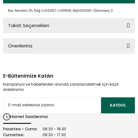
Eas Sensörü Ön Sağ-Lr020157-Lr019136-Rqh500061-/Discovery 3
Taksit Seçenekleri
Önerileriniz
Bu ürünün fiyat bilgisi, resim, ürün açıklamalarında ve diğer
konularda yetersiz gördüğünüz noktaları öneri formunu
kullanarak tarafımıza iletebilirsiniz.
E-Bültenimize Katılın
Görüş ve önerileriniz için teşekkür ederiz.
Kampanya ve haberlerden anında yararlanabilmek için kayıt
olabilirsiniz.
Ürün resmi kalitesiz, bozuk veya görüntülenemiyor.
Ürün açıklamasında eksik bilgiler bulunuyor.
KAYDOL
Ürün bilgilerinde hatalar bulunuyor.
Hizmet Saatlerimiz
Ürün fiyatı diğer sitelerden daha pahalı.
Bu ürüne benzer farklı alternatifler olmalı.
Pazartesi - Cuma :
08.30 - 18.30
Cumartesi :
08.30 - 17.30