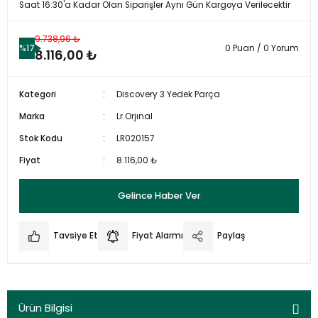
Saat 16:30'a Kadar Olan Siparişler Aynı Gün Kargoya Verilecektir
9.738,96 ₺
%17
0 Puan / 0 Yorum
8.116,00 ₺
Kategori
Discovery 3 Yedek Parça
Marka
Lr.Orjınal
Stok Kodu
LR020157
Fiyat
8.116,00 ₺
Gelince Haber Ver
Tavsiye Et
Fiyat Alarmı
Paylaş
Ürün Bilgisi