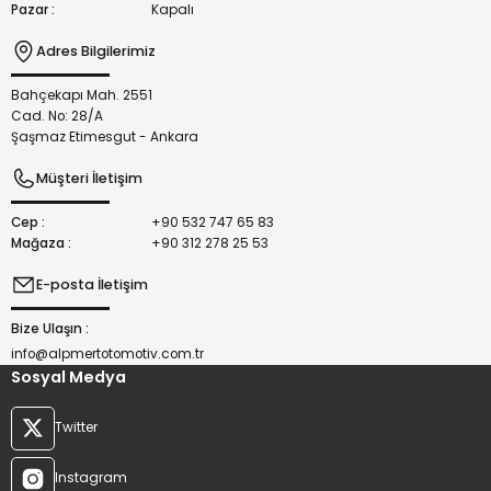
Pazar :
Kapalı
Adres Bilgilerimiz
Bahçekapı Mah. 2551
Gönder
Cad. No: 28/A
Şaşmaz Etimesgut - Ankara
Müşteri İletişim
Cep :
+90 532 747 65 83
Mağaza :
+90 312 278 25 53
E-posta İletişim
Bize Ulaşın :
info@alpmertotomotiv.com.tr
Sosyal Medya
Twitter
Instagram