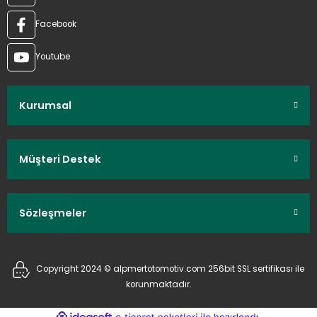
Facebook
Youtube
Kurumsal
Müşteri Destek
Sözleşmeler
Copyright 2024 © alpmertotomotiv.com 256bit SSL sertifikası ile
korunmaktadır.
ideasoft
ile