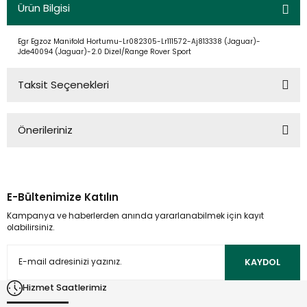
Ürün Bilgisi
Egr Egzoz Manifold Hortumu-Lr082305-Lr111572-Aj813338 (Jaguar)-
Jde40094 (Jaguar)-2.0 Dizel/Range Rover Sport
Taksit Seçenekleri
Önerileriniz
Bu ürünün fiyat bilgisi, resim, ürün açıklamalarında ve diğer
konularda yetersiz gördüğünüz noktaları öneri formunu
kullanarak tarafımıza iletebilirsiniz.
E-Bültenimize Katılın
Görüş ve önerileriniz için teşekkür ederiz.
Kampanya ve haberlerden anında yararlanabilmek için kayıt
olabilirsiniz.
Ürün resmi kalitesiz, bozuk veya görüntülenemiyor.
Ürün açıklamasında eksik bilgiler bulunuyor.
KAYDOL
Ürün bilgilerinde hatalar bulunuyor.
Hizmet Saatlerimiz
Ürün fiyatı diğer sitelerden daha pahalı.