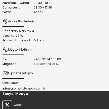
Bu ürüne benzer farklı alternatifler olmalı.
Pazartesi - Cuma :
08.30 - 18.30
Cumartesi :
08.30 - 17.30
Pazar :
Kapalı
Adres Bilgilerimiz
Bahçekapı Mah. 2551
Gönder
Cad. No: 28/A
Şaşmaz Etimesgut - Ankara
Müşteri İletişim
Cep :
+90 532 747 65 83
Mağaza :
+90 312 278 25 53
E-posta İletişim
Bize Ulaşın :
info@alpmertotomotiv.com.tr
Sosyal Medya
Twitter