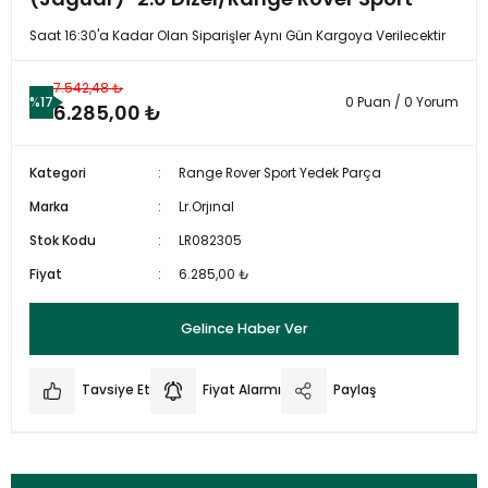
Saat 16:30'a Kadar Olan Siparişler Aynı Gün Kargoya Verilecektir
7.542,48 ₺
%17
0 Puan / 0 Yorum
6.285,00 ₺
Kategori
Range Rover Sport Yedek Parça
Marka
Lr.Orjınal
Stok Kodu
LR082305
Fiyat
6.285,00 ₺
Gelince Haber Ver
Tavsiye Et
Fiyat Alarmı
Paylaş