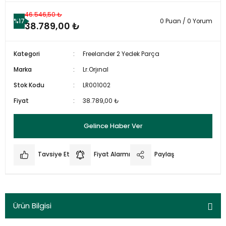
46.546,50 ₺
%17
0 Puan / 0 Yorum
38.789,00 ₺
Kategori
Freelander 2 Yedek Parça
Marka
Lr.Orjınal
Stok Kodu
LR001002
Fiyat
38.789,00 ₺
Gelince Haber Ver
Tavsiye Et
Fiyat Alarmı
Paylaş
Ürün Bilgisi