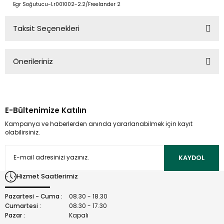
Egr Soğutucu-Lr001002-2.2/Freelander 2
Taksit Seçenekleri
Önerileriniz
Bu ürünün fiyat bilgisi, resim, ürün açıklamalarında ve diğer
konularda yetersiz gördüğünüz noktaları öneri formunu
kullanarak tarafımıza iletebilirsiniz.
E-Bültenimize Katılın
Görüş ve önerileriniz için teşekkür ederiz.
Kampanya ve haberlerden anında yararlanabilmek için kayıt
olabilirsiniz.
Ürün resmi kalitesiz, bozuk veya görüntülenemiyor.
Ürün açıklamasında eksik bilgiler bulunuyor.
KAYDOL
Ürün bilgilerinde hatalar bulunuyor.
Hizmet Saatlerimiz
Ürün fiyatı diğer sitelerden daha pahalı.
Bu ürüne benzer farklı alternatifler olmalı.
Pazartesi - Cuma :
08.30 - 18.30
Cumartesi :
08.30 - 17.30
Pazar :
Kapalı