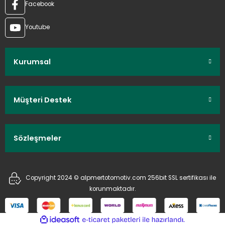
Facebook
Youtube
Kurumsal
Müşteri Destek
Sözleşmeler
Copyright 2024 © alpmertotomotiv.com 256bit SSL sertifikası ile
korunmaktadır.
ideasoft
ile
e-