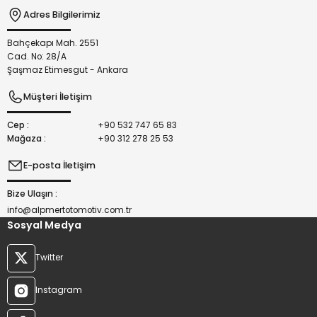
Adres Bilgilerimiz
Bahçekapı Mah. 2551
Gönder
Cad. No: 28/A
Şaşmaz Etimesgut - Ankara
Müşteri İletişim
Cep :
+90 532 747 65 83
Mağaza :
+90 312 278 25 53
E-posta İletişim
Bize Ulaşın :
info@alpmertotomotiv.com.tr
Sosyal Medya
Twitter
Instagram