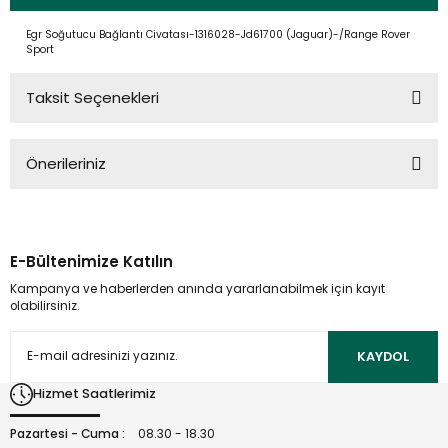
Egr Soğutucu Bağlantı Civatası-1316028-Jd61700 (Jaguar)-/Range Rover
Sport
Taksit Seçenekleri
Önerileriniz
Bu ürünün fiyat bilgisi, resim, ürün açıklamalarında ve diğer
konularda yetersiz gördüğünüz noktaları öneri formunu
kullanarak tarafımıza iletebilirsiniz.
E-Bültenimize Katılın
Görüş ve önerileriniz için teşekkür ederiz.
Kampanya ve haberlerden anında yararlanabilmek için kayıt
olabilirsiniz.
Ürün resmi kalitesiz, bozuk veya görüntülenemiyor.
Ürün açıklamasında eksik bilgiler bulunuyor.
KAYDOL
Ürün bilgilerinde hatalar bulunuyor.
Hizmet Saatlerimiz
Ürün fiyatı diğer sitelerden daha pahalı.
Bu ürüne benzer farklı alternatifler olmalı.
Pazartesi - Cuma :
08.30 - 18.30