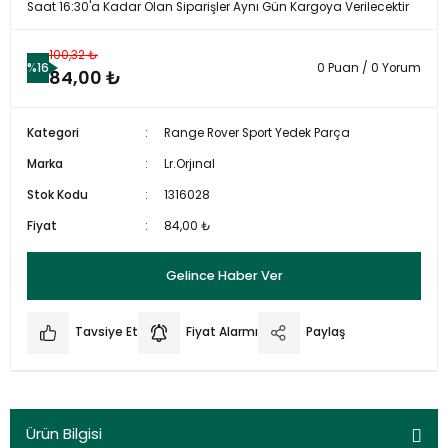
Saat 16:30'a Kadar Olan Siparişler Aynı Gün Kargoya Verilecektir
100,32 ₺
%16
0 Puan / 0 Yorum
84,00 ₺
Kategori
Range Rover Sport Yedek Parça
Marka
Lr.Orjınal
Stok Kodu
1316028
Fiyat
84,00 ₺
Gelince Haber Ver
Tavsiye Et
Fiyat Alarmı
Paylaş
Ürün Bilgisi