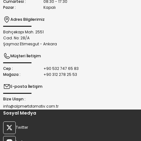
Cumartesi :
08.30 - 17.30
Pazar :
Kapalı
Adres Bilgilerimiz
Bahçekapı Mah. 2551
Gönder
Cad. No: 28/A
Şaşmaz Etimesgut - Ankara
Müşteri İletişim
Cep :
+90 532 747 65 83
Mağaza :
+90 312 278 25 53
E-posta İletişim
Bize Ulaşın :
info@alpmertotomotiv.com.tr
Sosyal Medya
Twitter