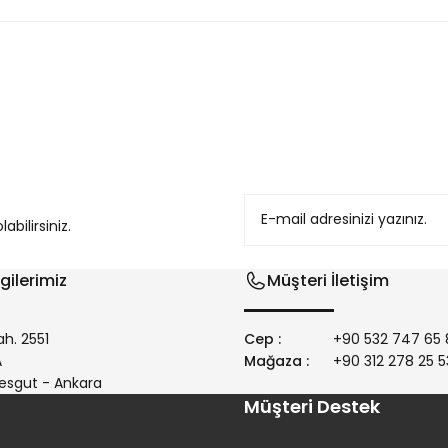
konularda yetersiz gördüğünüz noktaları öneri formunu kullanarak tarafım
bilirsiniz.
gilerimiz
Müşteri İletişim
h. 2551
Cep :
+90 532 747 65 
/A
Mağaza :
+90 312 278 25 5
Gönder
esgut - Ankara
Müşteri Destek