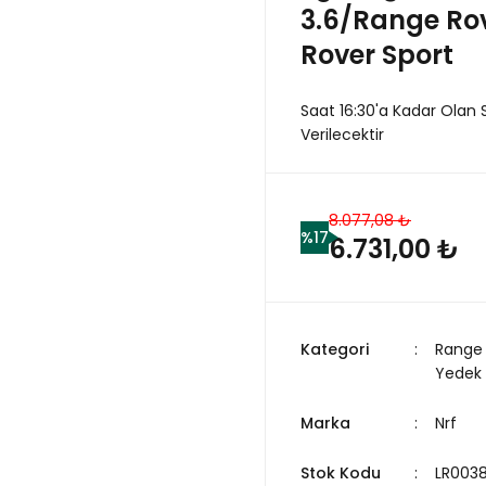
3.6/Range Ro
Rover Sport
Saat 16:30'a Kadar Olan 
Verilecektir
8.077,08 ₺
%17
6.731,00 ₺
Kategori
Range 
Yedek
Marka
Nrf
Stok Kodu
LR003