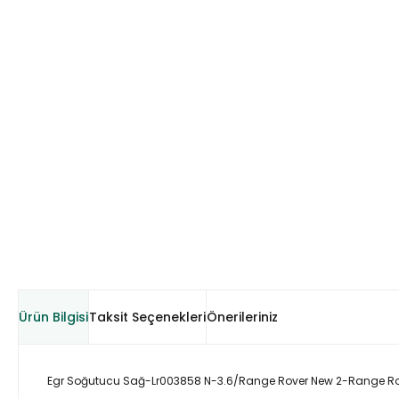
Ürün Bilgisi
Taksit Seçenekleri
Önerileriniz
Egr Soğutucu Sağ-Lr003858 N-3.6/Range Rover New 2-Range Ro