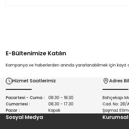
Bu ürünün fiyat bilgisi, resim, ürün açıklamalarında ve diğer 
Görüş ve önerileriniz için teşekkür ederiz.
Ürün resmi kalitesiz, bozuk veya görüntülenemiyor.
Ürün açıklamasında eksik bilgiler bulunuyor.
E-Bültenimize Katılın
Ürün bilgilerinde hatalar bulunuyor.
Ürün fiyatı diğer sitelerden daha pahalı.
Kampanya ve haberlerden anında yararlanabilmek için kayıt ola
Bu ürüne benzer farklı alternatifler olmalı.
Hizmet Saatlerimiz
Adres Bil
Pazartesi - Cuma :
08.30 - 18.30
Bahçekapı Ma
Cumartesi :
08.30 - 17.30
Cad. No: 28
Pazar :
Kapalı
Şaşmaz Etim
Sosyal Medya
Kurumsal