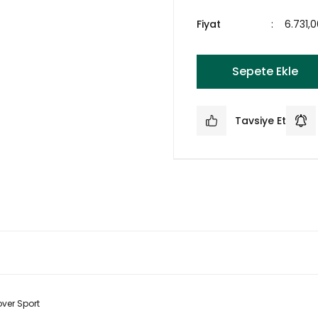
Fiyat
6.731,
Sepete Ekle
Tavsiye Et
ver Sport