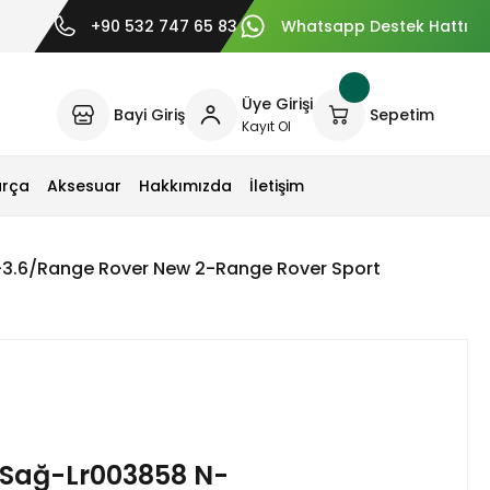
+90 532 747 65 83
Whatsapp Destek Hattı
Üye Girişi
Bayi Giriş
Sepetim
Kayıt Ol
arça
Aksesuar
Hakkımızda
İletişim
-3.6/Range Rover New 2-Range Rover Sport
 Sağ-Lr003858 N-