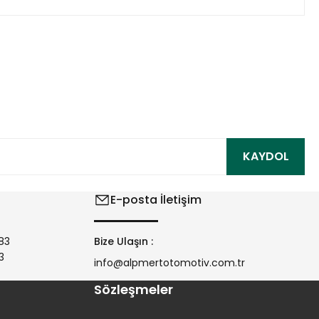
ıza iletebilirsiniz.
KAYDOL
E-posta İletişim
83
Bize Ulaşın :
3
info@alpmertotomotiv.com.tr
Sözleşmeler