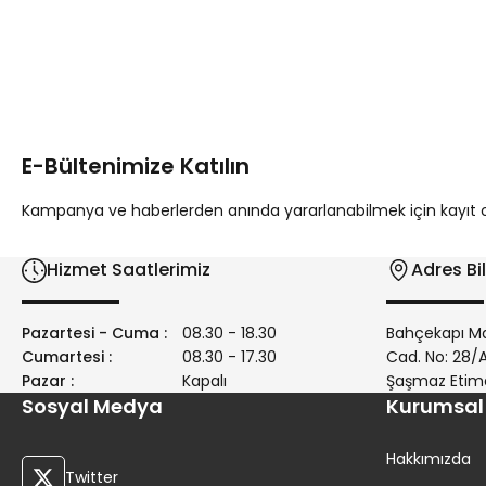
Bu ürünün fiyat bilgisi, resim, ürün açıklamalarında ve diğer 
Görüş ve önerileriniz için teşekkür ederiz.
Ürün resmi kalitesiz, bozuk veya görüntülenemiyor.
Ürün açıklamasında eksik bilgiler bulunuyor.
E-Bültenimize Katılın
Ürün bilgilerinde hatalar bulunuyor.
Ürün fiyatı diğer sitelerden daha pahalı.
Kampanya ve haberlerden anında yararlanabilmek için kayıt ola
Bu ürüne benzer farklı alternatifler olmalı.
Hizmet Saatlerimiz
Adres Bil
Pazartesi - Cuma :
08.30 - 18.30
Bahçekapı Ma
Cumartesi :
08.30 - 17.30
Cad. No: 28
Pazar :
Kapalı
Şaşmaz Etim
Sosyal Medya
Kurumsal
Hakkımızda
Twitter