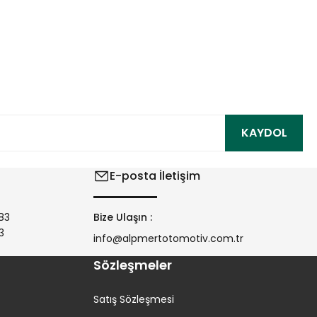
ıza iletebilirsiniz.
KAYDOL
E-posta İletişim
83
Bize Ulaşın :
3
info@alpmertotomotiv.com.tr
Sözleşmeler
Satış Sözleşmesi