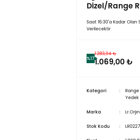
Dizel/Range R
Saat 16:30'a Kadar Olan 
Verilecektir
1.283,04 ₺
%17
1.069,00 ₺
Kategori
Range 
Yedek
Marka
Lr.Orjın
Stok Kodu
LR022