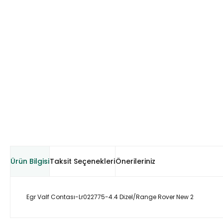
Ürün Bilgisi
Taksit Seçenekleri
Önerileriniz
Egr Valf Contası-Lr022775-4.4 Dizel/Range Rover New 2