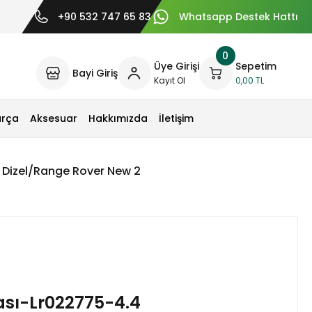
+90 532 747 65 83
Whatsapp Destek Hattı
0
Üye Girişi
Sepetim
Bayi Giriş
Kayıt Ol
0,00 TL
arça
Aksesuar
Hakkımızda
İletişim
 Dizel/Range Rover New 2
ası-Lr022775-4.4