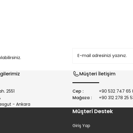
konularda yetersiz gördüğünüz noktaları öneri formunu kullanarak tarafım
bilirsiniz.
gilerimiz
Müşteri İletişim
h. 2551
Cep :
+90 532 747 65 
/A
Mağaza :
+90 312 278 25 5
Gönder
esgut - Ankara
Müşteri Destek
Giriş Yap