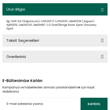
Ürün Bilgisi
Egr Valfi Sol (Soğutuculu)-Lr110290 P-Lr082300-Jde40036 (Jaguar)-
Aj813335-Jde39029-Jde39487-2.0 Dizel/Range Rover Sport-Discovery
Sport
Taksit Seçenekleri
Önerileriniz
Bu ürünün fiyat bilgisi, resim, ürün açıklamalarında ve diğer
konularda yetersiz gördüğünüz noktaları öneri formunu
kullanarak tarafımıza iletebilirsiniz.
E-Bültenimize Katılın
Görüş ve önerileriniz için teşekkür ederiz.
Kampanya ve haberlerden anında yararlanabilmek için kayıt
olabilirsiniz.
Ürün resmi kalitesiz, bozuk veya görüntülenemiyor.
Ürün açıklamasında eksik bilgiler bulunuyor.
KAYDOL
Ürün bilgilerinde hatalar bulunuyor.