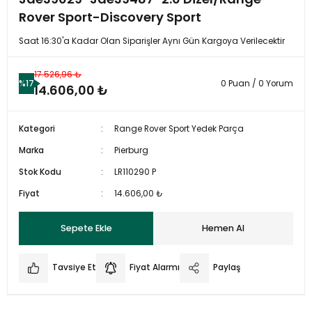
Rover Sport-Discovery Sport
Saat 16:30'a Kadar Olan Siparişler Aynı Gün Kargoya Verilecektir
17.526,96 ₺
%17
0 Puan / 0 Yorum
14.606,00 ₺
Kategori
Range Rover Sport Yedek Parça
Marka
Pierburg
Stok Kodu
LR110290 P
Fiyat
14.606,00 ₺
Sepete Ekle
Hemen Al
Tavsiye Et
Fiyat Alarmı
Paylaş