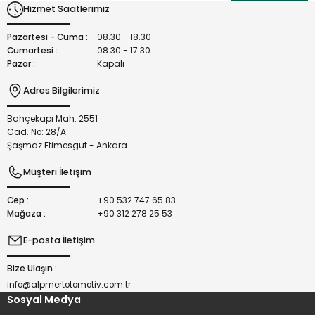
Hizmet Saatlerimiz
Ürün fiyatı diğer sitelerden daha pahalı.
Bu ürüne benzer farklı alternatifler olmalı.
Pazartesi - Cuma :
08.30 - 18.30
Cumartesi :
08.30 - 17.30
Pazar :
Kapalı
Adres Bilgilerimiz
Bahçekapı Mah. 2551
Gönder
Cad. No: 28/A
Şaşmaz Etimesgut - Ankara
Müşteri İletişim
Cep :
+90 532 747 65 83
Mağaza :
+90 312 278 25 53
E-posta İletişim
Bize Ulaşın :
info@alpmertotomotiv.com.tr
Sosyal Medya