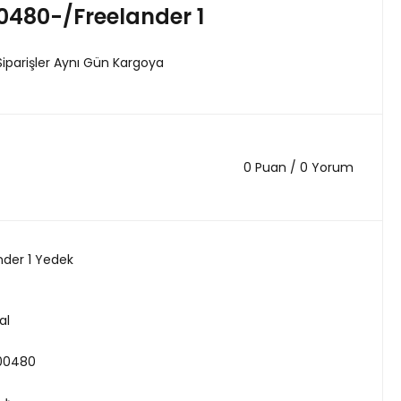
480-/Freelander 1
Siparişler Aynı Gün Kargoya
0 Puan / 0 Yorum
nder 1 Yedek
al
00480