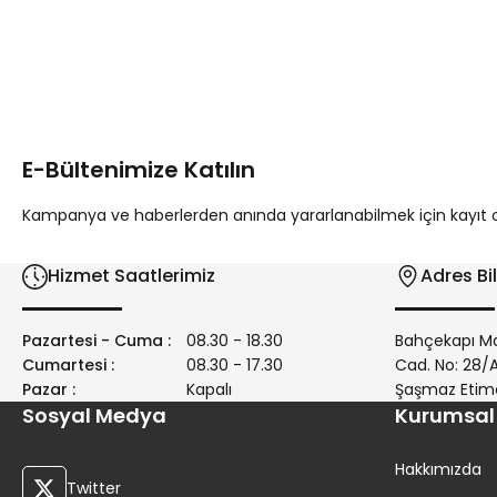
Bu ürünün fiyat bilgisi, resim, ürün açıklamalarında ve diğer 
Görüş ve önerileriniz için teşekkür ederiz.
Ürün resmi kalitesiz, bozuk veya görüntülenemiyor.
Ürün açıklamasında eksik bilgiler bulunuyor.
E-Bültenimize Katılın
Ürün bilgilerinde hatalar bulunuyor.
Ürün fiyatı diğer sitelerden daha pahalı.
Kampanya ve haberlerden anında yararlanabilmek için kayıt ola
Bu ürüne benzer farklı alternatifler olmalı.
Hizmet Saatlerimiz
Adres Bil
Pazartesi - Cuma :
08.30 - 18.30
Bahçekapı Ma
Cumartesi :
08.30 - 17.30
Cad. No: 28
Pazar :
Kapalı
Şaşmaz Etim
Sosyal Medya
Kurumsal
Hakkımızda
Twitter