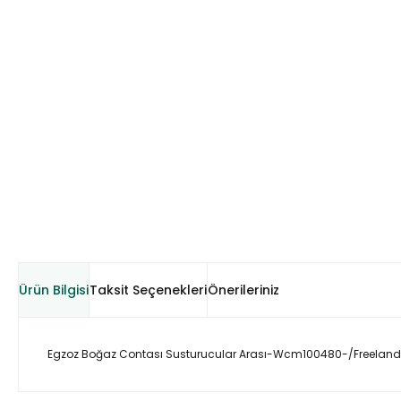
Ürün Bilgisi
Taksit Seçenekleri
Önerileriniz
Egzoz Boğaz Contası Susturucular Arası-Wcm100480-/Freelande