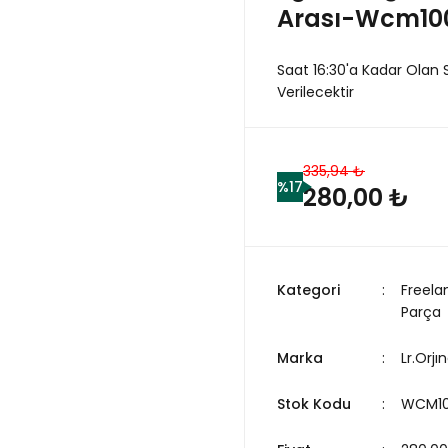
Arası-Wcm100
Saat 16:30'a Kadar Olan 
Verilecektir
335,94 ₺
%17
280,00 ₺
Kategori
Freela
Parça
Marka
Lr.Orjın
Stok Kodu
WCM1