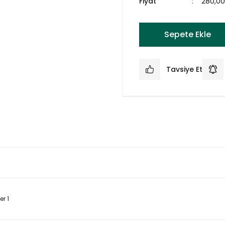
Fiyat
280,0
Sepete Ekle
Tavsiye Et
r 1