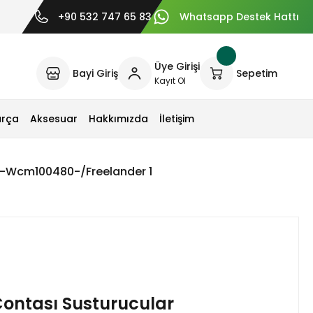
+90 532 747 65 83
Whatsapp Destek Hattı
Üye Girişi
Bayi Giriş
Sepetim
Kayıt Ol
arça
Aksesuar
Hakkımızda
İletişim
ı-Wcm100480-/Freelander 1
ontası Susturucular