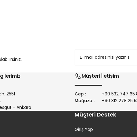
konularda yetersiz gördüğünüz noktaları öneri formunu kullanarak tarafım
bilirsiniz.
gilerimiz
Müşteri İletişim
h. 2551
Cep :
+90 532 747 65 
/A
Mağaza :
+90 312 278 25 5
Gönder
esgut - Ankara
Müşteri Destek
Giriş Yap