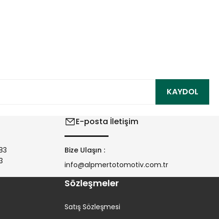
ıza iletebilirsiniz.
KAYDOL
E-posta İletişim
83
Bize Ulaşın :
3
info@alpmertotomotiv.com.tr
Sözleşmeler
Satış Sözleşmesi