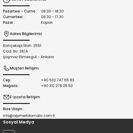
Ürün fiyatı diğer sitelerden daha pahalı.
Bu ürüne benzer farklı alternatifler olmalı.
Pazartesi - Cuma :
08.30 - 18.30
Cumartesi :
08.30 - 17.30
Pazar :
Kapalı
Adres Bilgilerimiz
Bahçekapı Mah. 2551
Gönder
Cad. No: 28/A
Şaşmaz Etimesgut - Ankara
Müşteri İletişim
Cep :
+90 532 747 65 83
Mağaza :
+90 312 278 25 53
E-posta İletişim
Bize Ulaşın :
info@alpmertotomotiv.com.tr
Sosyal Medya