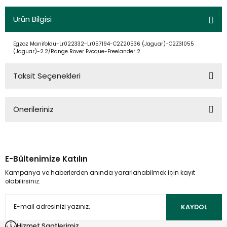
Ürün Bilgisi
Egzoz Manifoldu-Lr022332-Lr057194-C2Z20536 (Jaguar)-C2Z31055
(Jaguar)-2.2/Range Rover Evoque-Freelander 2
Taksit Seçenekleri
Önerileriniz
Bu ürünün fiyat bilgisi, resim, ürün açıklamalarında ve diğer
konularda yetersiz gördüğünüz noktaları öneri formunu
kullanarak tarafımıza iletebilirsiniz.
E-Bültenimize Katılın
Görüş ve önerileriniz için teşekkür ederiz.
Kampanya ve haberlerden anında yararlanabilmek için kayıt
olabilirsiniz.
Ürün resmi kalitesiz, bozuk veya görüntülenemiyor.
Ürün açıklamasında eksik bilgiler bulunuyor.
KAYDOL
Ürün bilgilerinde hatalar bulunuyor.
Hizmet Saatlerimiz