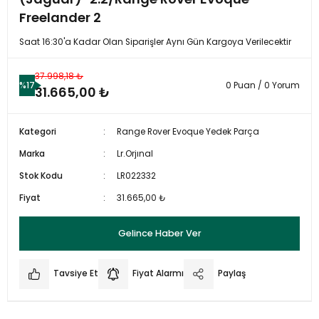
Freelander 2
Saat 16:30'a Kadar Olan Siparişler Aynı Gün Kargoya Verilecektir
37.998,18 ₺
%17
0 Puan / 0 Yorum
31.665,00 ₺
Kategori
Range Rover Evoque Yedek Parça
Marka
Lr.Orjınal
Stok Kodu
LR022332
Fiyat
31.665,00 ₺
Gelince Haber Ver
Tavsiye Et
Fiyat Alarmı
Paylaş