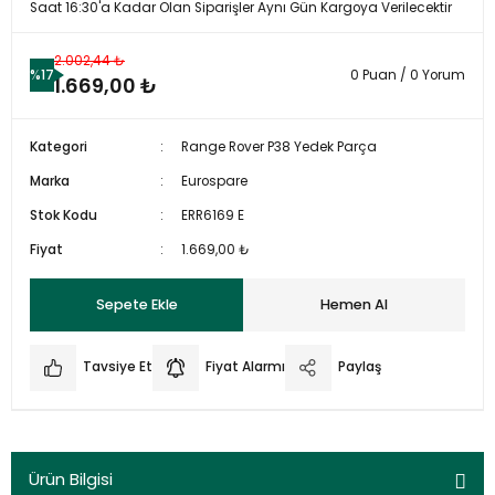
Saat 16:30'a Kadar Olan Siparişler Aynı Gün Kargoya Verilecektir
2.002,44 ₺
%17
0 Puan / 0 Yorum
1.669,00 ₺
Kategori
Range Rover P38 Yedek Parça
Marka
Eurospare
Stok Kodu
ERR6169 E
Fiyat
1.669,00 ₺
Sepete Ekle
Hemen Al
Tavsiye Et
Fiyat Alarmı
Paylaş
Ürün Bilgisi