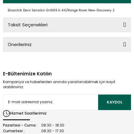
Eksantrik Devir Sensörü-Err6169 E-4.6/Range Rover New-Discovery 2
Taksit Seçenekleri
Önerileriniz
Bu ürünün fiyat bilgisi, resim, ürün açıklamalarında ve diğer
konularda yetersiz gördüğünüz noktaları öneri formunu
kullanarak tarafımıza iletebilirsiniz.
E-Bültenimize Katılın
Görüş ve önerileriniz için teşekkür ederiz.
Kampanya ve haberlerden anında yararlanabilmek için kayıt
olabilirsiniz.
Ürün resmi kalitesiz, bozuk veya görüntülenemiyor.
Ürün açıklamasında eksik bilgiler bulunuyor.
KAYDOL
Ürün bilgilerinde hatalar bulunuyor.
Hizmet Saatlerimiz
Ürün fiyatı diğer sitelerden daha pahalı.
Bu ürüne benzer farklı alternatifler olmalı.
Pazartesi - Cuma :
08.30 - 18.30
Cumartesi :
08.30 - 17.30