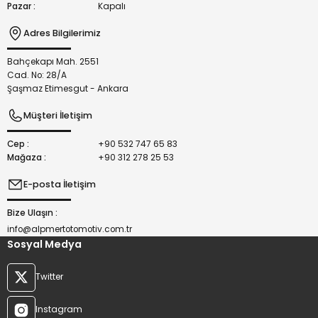
Pazar :
Kapalı
Adres Bilgilerimiz
Bahçekapı Mah. 2551
Gönder
Cad. No: 28/A
Şaşmaz Etimesgut - Ankara
Müşteri İletişim
Cep :
+90 532 747 65 83
Mağaza :
+90 312 278 25 53
E-posta İletişim
Bize Ulaşın :
info@alpmertotomotiv.com.tr
Sosyal Medya
Twitter
Instagram