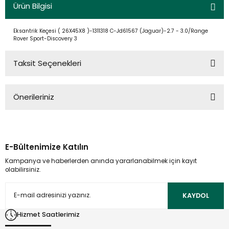
Ürün Bilgisi
Eksantrik Keçesi ( 26X45X8 )-1311318 C-Jd61567 (Jaguar)-2.7 - 3.0/Range
Rover Sport-Discovery 3
Taksit Seçenekleri
Önerileriniz
Bu ürünün fiyat bilgisi, resim, ürün açıklamalarında ve diğer
konularda yetersiz gördüğünüz noktaları öneri formunu
kullanarak tarafımıza iletebilirsiniz.
E-Bültenimize Katılın
Görüş ve önerileriniz için teşekkür ederiz.
Kampanya ve haberlerden anında yararlanabilmek için kayıt
olabilirsiniz.
Ürün resmi kalitesiz, bozuk veya görüntülenemiyor.
Ürün açıklamasında eksik bilgiler bulunuyor.
KAYDOL
Ürün bilgilerinde hatalar bulunuyor.
Hizmet Saatlerimiz
Ürün fiyatı diğer sitelerden daha pahalı.