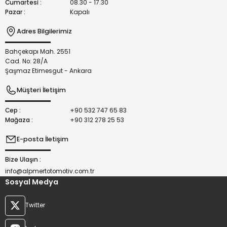
Cumartesi :
08.30 - 17.30
Pazar :
Kapalı
Adres Bilgilerimiz
Bahçekapı Mah. 2551
Gönder
Cad. No: 28/A
Şaşmaz Etimesgut - Ankara
Müşteri İletişim
Cep :
+90 532 747 65 83
Mağaza :
+90 312 278 25 53
E-posta İletişim
Bize Ulaşın :
info@alpmertotomotiv.com.tr
Sosyal Medya
Twitter