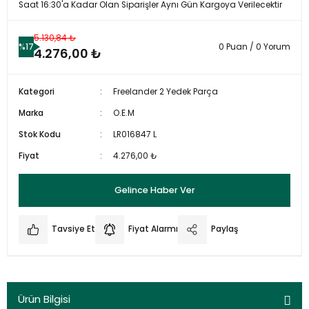
Saat 16:30'a Kadar Olan Siparişler Aynı Gün Kargoya Verilecektir
5.130,84 ₺
%17
0 Puan / 0 Yorum
4.276,00 ₺
Kategori
Freelander 2 Yedek Parça
Marka
O.E.M
Stok Kodu
LR016847 L
Fiyat
4.276,00 ₺
Gelince Haber Ver
Tavsiye Et
Fiyat Alarmı
Paylaş
Ürün Bilgisi