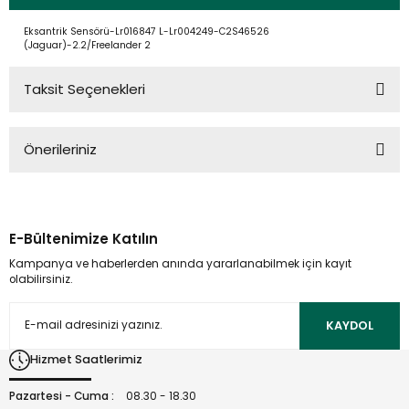
Eksantrik Sensörü-Lr016847 L-Lr004249-C2S46526
(Jaguar)-2.2/Freelander 2
Taksit Seçenekleri
Önerileriniz
Bu ürünün fiyat bilgisi, resim, ürün açıklamalarında ve diğer
konularda yetersiz gördüğünüz noktaları öneri formunu
kullanarak tarafımıza iletebilirsiniz.
E-Bültenimize Katılın
Görüş ve önerileriniz için teşekkür ederiz.
Kampanya ve haberlerden anında yararlanabilmek için kayıt
olabilirsiniz.
Ürün resmi kalitesiz, bozuk veya görüntülenemiyor.
Ürün açıklamasında eksik bilgiler bulunuyor.
KAYDOL
Ürün bilgilerinde hatalar bulunuyor.
Hizmet Saatlerimiz
Ürün fiyatı diğer sitelerden daha pahalı.
Bu ürüne benzer farklı alternatifler olmalı.
Pazartesi - Cuma :
08.30 - 18.30