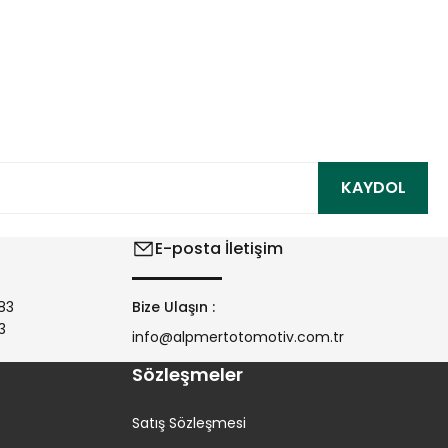
ıza iletebilirsiniz.
KAYDOL
E-posta İletişim
83
Bize Ulaşın :
3
info@alpmertotomotiv.com.tr
Sözleşmeler
Satış Sözleşmesi