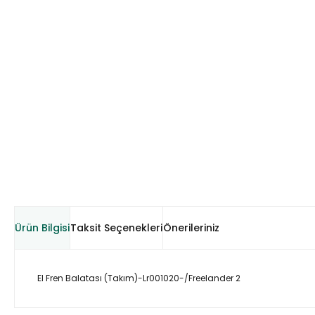
Ürün Bilgisi
Taksit Seçenekleri
Önerileriniz
El Fren Balatası (Takım)-Lr001020-/Freelander 2