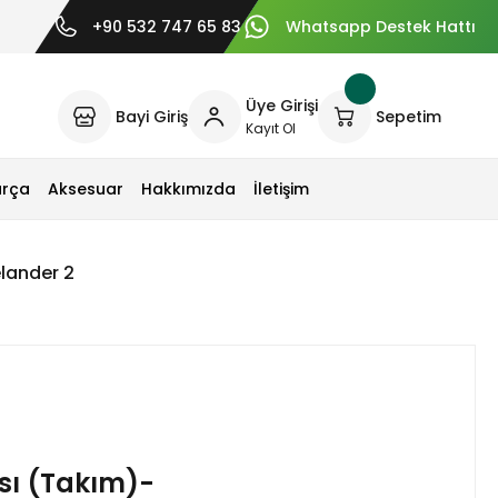
+90 532 747 65 83
Whatsapp Destek Hattı
Üye Girişi
Bayi Giriş
Sepetim
Kayıt Ol
arça
Aksesuar
Hakkımızda
İletişim
elander 2
ası (Takım)-