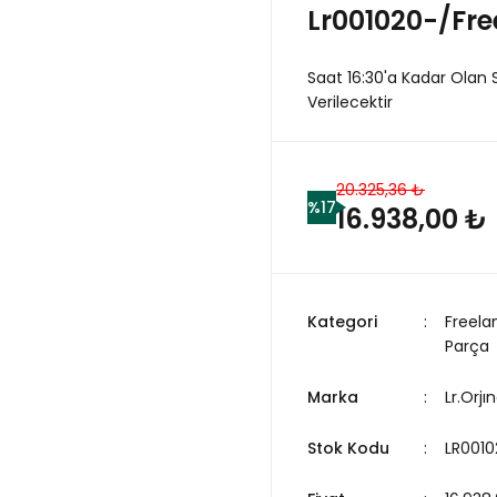
Lr001020-/Fre
Saat 16:30'a Kadar Olan 
Verilecektir
20.325,36 ₺
%17
16.938,00 ₺
Kategori
Freela
Parça
Marka
Lr.Orjın
Stok Kodu
LR0010