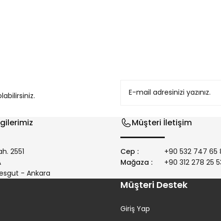
konularda yetersiz gördüğünüz noktaları öneri formunu kullanarak tarafım
bilirsiniz.
gilerimiz
Müşteri İletişim
h. 2551
Cep :
+90 532 747 65 
/A
Mağaza :
+90 312 278 25 5
Gönder
esgut - Ankara
Müşteri Destek
Giriş Yap