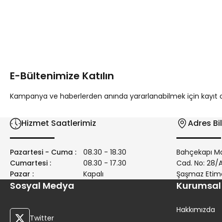
Bu ürünün fiyat bilgisi, resim, ürün açıklamalarında ve diğer 
Görüş ve önerileriniz için teşekkür ederiz.
Ürün resmi kalitesiz, bozuk veya görüntülenemiyor.
Ürün açıklamasında eksik bilgiler bulunuyor.
E-Bültenimize Katılın
Ürün bilgilerinde hatalar bulunuyor.
Ürün fiyatı diğer sitelerden daha pahalı.
Kampanya ve haberlerden anında yararlanabilmek için kayıt ola
Bu ürüne benzer farklı alternatifler olmalı.
Hizmet Saatlerimiz
Adres Bil
Pazartesi - Cuma :
08.30 - 18.30
Bahçekapı Ma
Cumartesi :
08.30 - 17.30
Cad. No: 28
Pazar :
Kapalı
Şaşmaz Etim
Sosyal Medya
Kurumsal
Hakkımızda
Twitter