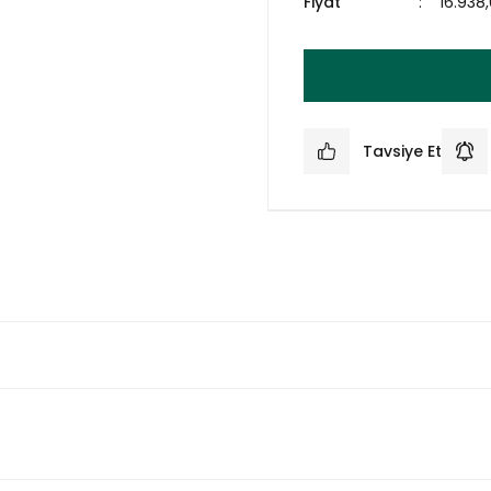
Fiyat
16.938
Tavsiye Et