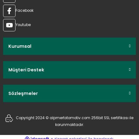
Facebook
Youtube
Kurumsal
Müşteri Destek
Sözleşmeler
Copyright 2024 © alpmertotomotiv.com 256bit SSL sertifikası ile
korunmaktadır.
ideasoft
ile