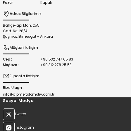
Pazar :
Kapalı
Adres Bilgilerimiz
Bahçekapı Mah. 2551
Gönder
Cad. No: 28/A
Şaşmaz Etimesgut - Ankara
Müşteri İletişim
Cep :
+90 532 747 65 83
Mağaza :
+90 312 278 25 53
E-posta İletişim
Bize Ulaşın :
info@alpmertotomotiv.com.tr
Sosyal Medya
Twitter
Instagram