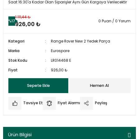
Saat 16:30'a Kadar Olan Siparişler Aynı Gün Kargoya Verilecektir
1.111,44 ₺
%17
0 Puan / 0 Yorum
926,00 ₺
Kategori
Range Rover New 2 Yedek Parça
Marka
Eurospare
Stok Kodu
LR014468 E
Fiyat
926,00 ₺
Sepete Ekle
Hemen Al
Tavsiye Et
Fiyat Alarmı
Paylaş
Ürün Bilgisi