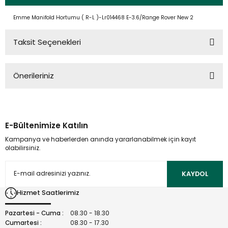
Emme Manifold Hortumu ( R-L )-Lr014468 E-3.6/Range Rover New 2
Taksit Seçenekleri
Önerileriniz
Bu ürünün fiyat bilgisi, resim, ürün açıklamalarında ve diğer
konularda yetersiz gördüğünüz noktaları öneri formunu
kullanarak tarafımıza iletebilirsiniz.
E-Bültenimize Katılın
Görüş ve önerileriniz için teşekkür ederiz.
Kampanya ve haberlerden anında yararlanabilmek için kayıt
olabilirsiniz.
Ürün resmi kalitesiz, bozuk veya görüntülenemiyor.
Ürün açıklamasında eksik bilgiler bulunuyor.
KAYDOL
Ürün bilgilerinde hatalar bulunuyor.
Hizmet Saatlerimiz
Ürün fiyatı diğer sitelerden daha pahalı.
Bu ürüne benzer farklı alternatifler olmalı.
Pazartesi - Cuma :
08.30 - 18.30
Cumartesi :
08.30 - 17.30