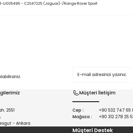
3-Lr005495 - C2S47225 (Jaguar)-/Range Rover Sport
konularda yetersiz gördüğünüz noktaları öneri formunu kullanarak tarafım
bilirsiniz.
gilerimiz
Müşteri İletişim
h. 2551
Cep :
+90 532 747 65 
/A
Mağaza :
+90 312 278 25 5
Gönder
esgut - Ankara
Müşteri Destek