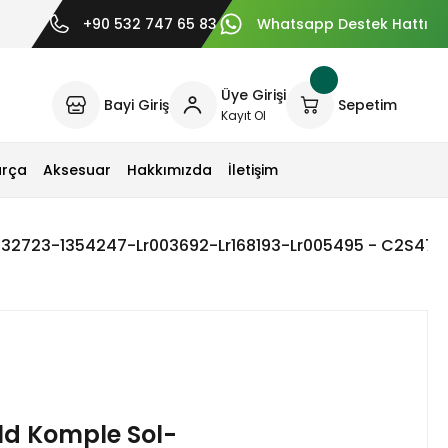
+90 532 747 65 83
Whatsapp Destek Hattı
Üye Girişi
Bayi Giriş
Sepetim
Kayıt Ol
arça
Aksesuar
Hakkımızda
İletişim
032723-1354247-Lr003692-Lr168193-Lr005495 - C2S472
d Komple Sol-