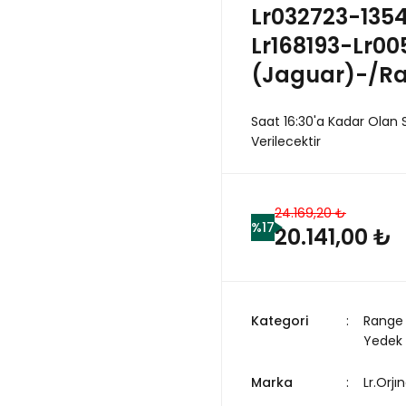
Lr032723-135
Lr168193-Lr0
(Jaguar)-/Ra
Saat 16:30'a Kadar Olan 
Verilecektir
24.169,20 ₺
%17
20.141,00 ₺
Kategori
Range 
Yedek
Marka
Lr.Orjın