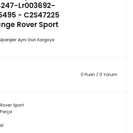
4247-Lr003692-
05495 - C2S47225
nge Rover Sport
Siparişler Aynı Gün Kargoya
0 Puan / 0 Yorum
Rover Sport
 Parça
al