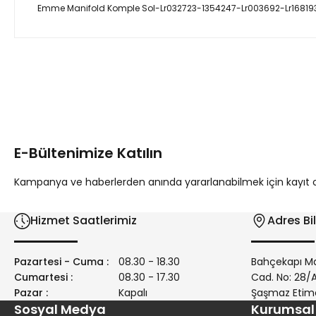
Emme Manifold Komple Sol-Lr032723-1354247-Lr003692-Lr16819
Bu ürünün fiyat bilgisi, resim, ürün açıklamalarında ve diğer 
Görüş ve önerileriniz için teşekkür ederiz.
Ürün resmi kalitesiz, bozuk veya görüntülenemiyor.
Ürün açıklamasında eksik bilgiler bulunuyor.
E-Bültenimize Katılın
Ürün bilgilerinde hatalar bulunuyor.
Ürün fiyatı diğer sitelerden daha pahalı.
Kampanya ve haberlerden anında yararlanabilmek için kayıt ola
Bu ürüne benzer farklı alternatifler olmalı.
Hizmet Saatlerimiz
Adres Bil
Pazartesi - Cuma :
08.30 - 18.30
Bahçekapı Ma
Cumartesi :
08.30 - 17.30
Cad. No: 28
Pazar :
Kapalı
Şaşmaz Etim
Sosyal Medya
Kurumsal