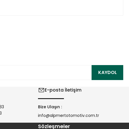
ıza iletebilirsiniz.
KAYDOL
E-posta İletişim
83
Bize Ulaşın :
3
info@alpmertotomotiv.com.tr
Sözleşmeler