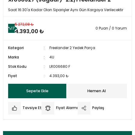
Saat 16:30'a Kadar Olan Siparişler Aynı Gün Kargoya Verilecektir
5.272,08 ₺
%17
0 Puan / 0 Yorum
4.393,00 ₺
Kategori
Freelander 2 Yedek Parça
Marka
4U
Stok Kodu
LR006680 F
Fiyat
4.393,00 ₺
Sepete Ekle
Hemen Al
Tavsiye Et
Fiyat Alarmı
Paylaş