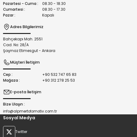
Bu ürüne benzer farklı alternatifler olmalı.
Pazartesi - Cuma :
08.30 - 18.30
Cumartesi :
08.30 - 17.30
Pazar :
Kapalı
Adres Bilgilerimiz
Bahçekapı Mah. 2551
Gönder
Cad. No: 28/A
Şaşmaz Etimesgut - Ankara
Müşteri İletişim
Cep :
+90 532 747 65 83
Mağaza :
+90 312 278 25 53
E-posta İletişim
Bize Ulaşın :
info@alpmertotomotiv.com.tr
Sosyal Medya
Twitter