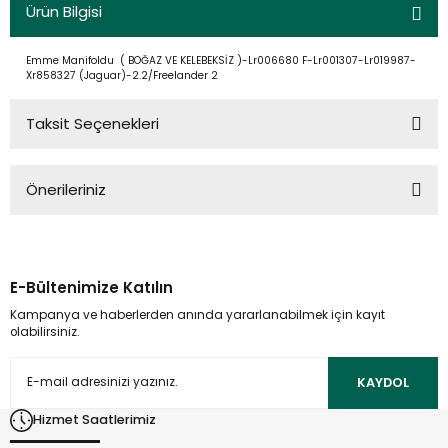
Ürün Bilgisi
Emme Manifoldu ( BOĞAZ VE KELEBEKSİZ )-Lr006680 F-Lr001307-Lr019987-
Xr858327 (Jaguar)-2.2/Freelander 2
Taksit Seçenekleri
Önerileriniz
Bu ürünün fiyat bilgisi, resim, ürün açıklamalarında ve diğer
konularda yetersiz gördüğünüz noktaları öneri formunu
kullanarak tarafımıza iletebilirsiniz.
E-Bültenimize Katılın
Görüş ve önerileriniz için teşekkür ederiz.
Kampanya ve haberlerden anında yararlanabilmek için kayıt
olabilirsiniz.
Ürün resmi kalitesiz, bozuk veya görüntülenemiyor.
Ürün açıklamasında eksik bilgiler bulunuyor.
KAYDOL
Ürün bilgilerinde hatalar bulunuyor.
Hizmet Saatlerimiz
Ürün fiyatı diğer sitelerden daha pahalı.