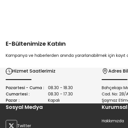
Bu ürünün fiyat bilgisi, resim, ürün açıklamalarında ve diğer 
Görüş ve önerileriniz için teşekkür ederiz.
Ürün resmi kalitesiz, bozuk veya görüntülenemiyor.
Ürün açıklamasında eksik bilgiler bulunuyor.
E-Bültenimize Katılın
Ürün bilgilerinde hatalar bulunuyor.
Ürün fiyatı diğer sitelerden daha pahalı.
Kampanya ve haberlerden anında yararlanabilmek için kayıt ola
Bu ürüne benzer farklı alternatifler olmalı.
Hizmet Saatlerimiz
Adres Bil
Pazartesi - Cuma :
08.30 - 18.30
Bahçekapı Ma
Cumartesi :
08.30 - 17.30
Cad. No: 28
Pazar :
Kapalı
Şaşmaz Etim
Sosyal Medya
Kurumsal
Hakkımızda
Twitter