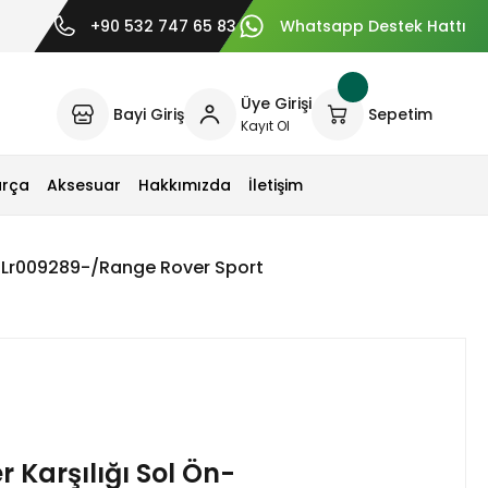
+90 532 747 65 83
Whatsapp Destek Hattı
Üye Girişi
Bayi Giriş
Sepetim
Kayıt Ol
arça
Aksesuar
Hakkımızda
İletişim
n-Lr009289-/Range Rover Sport
 Karşılığı Sol Ön-