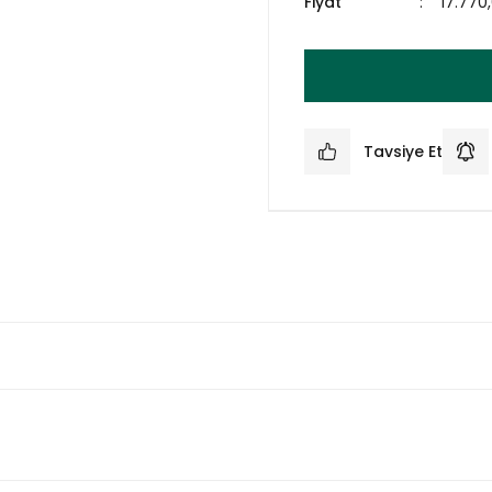
Fiyat
17.770
Tavsiye Et