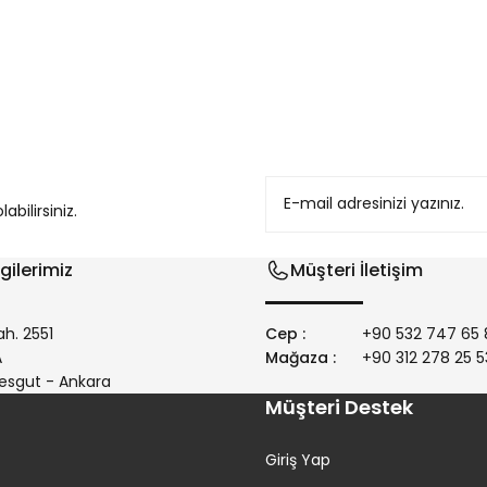
konularda yetersiz gördüğünüz noktaları öneri formunu kullanarak tarafım
bilirsiniz.
gilerimiz
Müşteri İletişim
h. 2551
Cep :
+90 532 747 65 
/A
Mağaza :
+90 312 278 25 5
Gönder
esgut - Ankara
Müşteri Destek
Giriş Yap