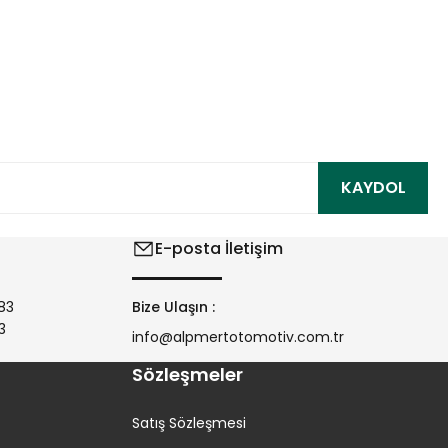
ıza iletebilirsiniz.
KAYDOL
E-posta İletişim
83
Bize Ulaşın :
3
info@alpmertotomotiv.com.tr
Sözleşmeler
Satış Sözleşmesi