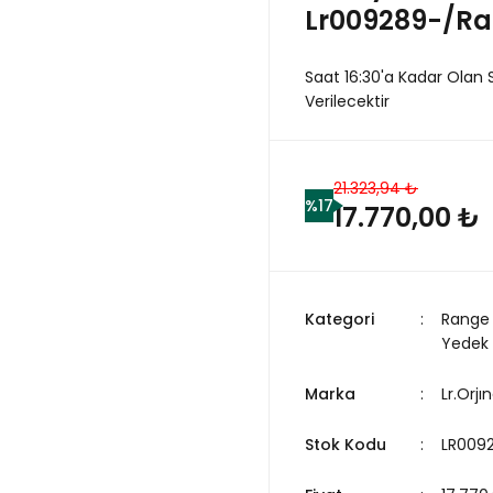
Lr009289-/Ra
Saat 16:30'a Kadar Olan 
Verilecektir
21.323,94 ₺
%17
17.770,00 ₺
Kategori
Range 
Yedek
Marka
Lr.Orjın
Stok Kodu
LR009