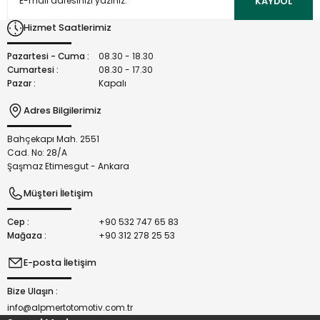
KAYDOL
Ürün bilgilerinde hatalar bulunuyor.
Hizmet Saatlerimiz
Ürün fiyatı diğer sitelerden daha pahalı.
Bu ürüne benzer farklı alternatifler olmalı.
Pazartesi - Cuma :
08.30 - 18.30
Cumartesi :
08.30 - 17.30
Pazar :
Kapalı
Adres Bilgilerimiz
Bahçekapı Mah. 2551
Gönder
Cad. No: 28/A
Şaşmaz Etimesgut - Ankara
Müşteri İletişim
Cep :
+90 532 747 65 83
Mağaza :
+90 312 278 25 53
E-posta İletişim
Bize Ulaşın :
info@alpmertotomotiv.com.tr