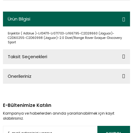
Ürün Bilgisi
Enjektör ( Adblue )-Lr134711-Lr071703-Lr166795-C2D28660 (Jaguar)-
C2D60255-C2D60998 (Jaguar)-2.0 Dizel/Range Rover Evoque-Discovery
Sport
Taksit Seçenekleri
Önerileriniz
Bu ürünün fiyat bilgisi, resim, ürün açıklamalarında ve diğer
konularda yetersiz gördüğünüz noktaları öneri formunu
kullanarak tarafımıza iletebilirsiniz.
E-Bültenimize Katılın
Görüş ve önerileriniz için teşekkür ederiz.
Kampanya ve haberlerden anında yararlanabilmek için kayıt
olabilirsiniz.
Ürün resmi kalitesiz, bozuk veya görüntülenemiyor.
Ürün açıklamasında eksik bilgiler bulunuyor.