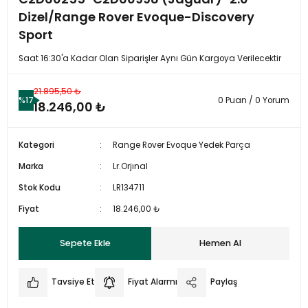
Dizel/Range Rover Evoque-Discovery
Sport
Saat 16:30'a Kadar Olan Siparişler Aynı Gün Kargoya Verilecektir
21.895,50 ₺
%17
0 Puan / 0 Yorum
18.246,00 ₺
Kategori
Range Rover Evoque Yedek Parça
Marka
Lr.Orjınal
Stok Kodu
LR134711
Fiyat
18.246,00 ₺
Sepete Ekle
Hemen Al
Tavsiye Et
Fiyat Alarmı
Paylaş