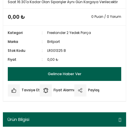
Saat 16:30'a Kadar Olan Siparişler Aynı Gün Kargoya Verilecektir
0,00 ₺
0 Puan / 0 Yorum
Kategori
Freelander 2 Yedek Parça
Marka
Britpart
Stok Kodu
LR001325 B
Fiyat
0,00 ₺
Gelince Haber Ver
Tavsiye Et
Fiyat Alarmı
Paylaş
Ürün Bilgisi