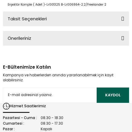
Enjektör Komple ( Adet )-Lr001325 B-Lr006864-2.2/Freelander 2
Taksit Seçenekleri
Önerileriniz
Bu ürünün fiyat bilgisi, resim, ürün açıklamalarında ve diğer
konularda yetersiz gördüğünüz noktaları öneri formunu
kullanarak tarafımıza iletebilirsiniz.
E-Bültenimize Katılın
Görüş ve önerileriniz için teşekkür ederiz.
Kampanya ve haberlerden anında yararlanabilmek için kayıt
olabilirsiniz.
Ürün resmi kalitesiz, bozuk veya görüntülenemiyor.
Ürün açıklamasında eksik bilgiler bulunuyor.
KAYDOL
Ürün bilgilerinde hatalar bulunuyor.
Hizmet Saatlerimiz
Ürün fiyatı diğer sitelerden daha pahalı.
Bu ürüne benzer farklı alternatifler olmalı.
Pazartesi - Cuma :
08.30 - 18.30
Cumartesi :
08.30 - 17.30
Pazar :
Kapalı