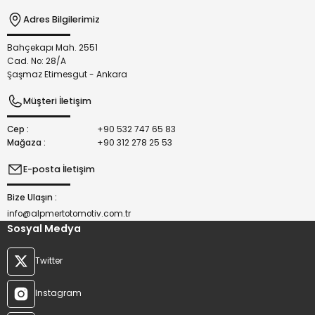
Adres Bilgilerimiz
Bahçekapı Mah. 2551
Gönder
Cad. No: 28/A
Şaşmaz Etimesgut - Ankara
Müşteri İletişim
Cep :
+90 532 747 65 83
Mağaza :
+90 312 278 25 53
E-posta İletişim
Bize Ulaşın :
info@alpmertotomotiv.com.tr
Sosyal Medya
Twitter
Instagram