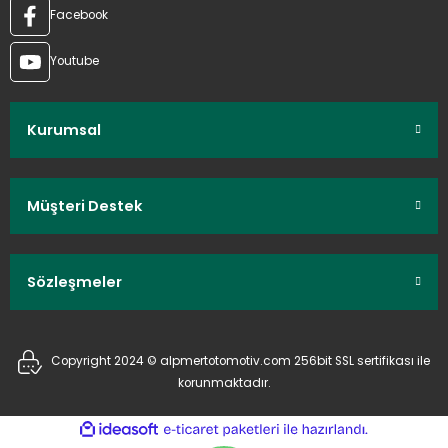
Facebook
Youtube
Kurumsal
Müşteri Destek
Sözleşmeler
Copyright 2024 © alpmertotomotiv.com 256bit SSL sertifikası ile
korunmaktadır.
ideasoft
ile
e-
hazırlandı.
ticaret