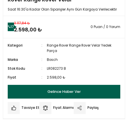
Saat 16:30'a Kadar Olan Siparişler Aynı Gün Kargoya Verilecektir
3.117,84 ₺
%17
0 Puan / 0 Yorum
2.598,00 ₺
Kategori
Range Rover Range Rover Velar Yedek
Parça
Marka
Bosch
Stok Kodu
LR082273 B
Fiyat
2.598,00 ₺
Gelince Haber Ver
Tavsiye Et
Fiyat Alarmı
Paylaş