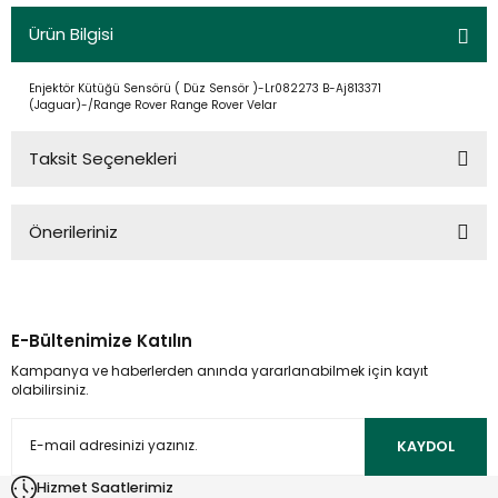
Ürün Bilgisi
Enjektör Kütüğü Sensörü ( Düz Sensör )-Lr082273 B-Aj813371
(Jaguar)-/Range Rover Range Rover Velar
Taksit Seçenekleri
Önerileriniz
Bu ürünün fiyat bilgisi, resim, ürün açıklamalarında ve diğer
konularda yetersiz gördüğünüz noktaları öneri formunu
kullanarak tarafımıza iletebilirsiniz.
E-Bültenimize Katılın
Görüş ve önerileriniz için teşekkür ederiz.
Kampanya ve haberlerden anında yararlanabilmek için kayıt
olabilirsiniz.
Ürün resmi kalitesiz, bozuk veya görüntülenemiyor.
Ürün açıklamasında eksik bilgiler bulunuyor.
KAYDOL
Ürün bilgilerinde hatalar bulunuyor.
Hizmet Saatlerimiz