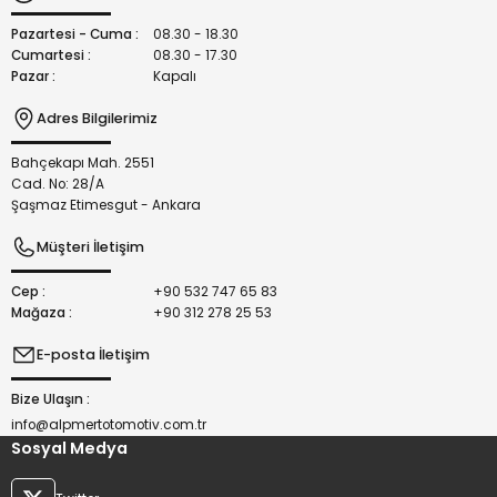
Ürün fiyatı diğer sitelerden daha pahalı.
Bu ürüne benzer farklı alternatifler olmalı.
Pazartesi - Cuma :
08.30 - 18.30
Cumartesi :
08.30 - 17.30
Pazar :
Kapalı
Adres Bilgilerimiz
Bahçekapı Mah. 2551
Gönder
Cad. No: 28/A
Şaşmaz Etimesgut - Ankara
Müşteri İletişim
Cep :
+90 532 747 65 83
Mağaza :
+90 312 278 25 53
E-posta İletişim
Bize Ulaşın :
info@alpmertotomotiv.com.tr
Sosyal Medya