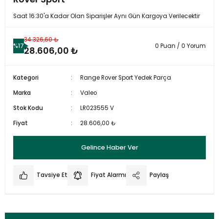
Saat 16:30'a Kadar Olan Siparişler Aynı Gün Kargoya Verilecektir
34.326,60 ₺
%17
0 Puan / 0 Yorum
28.606,00 ₺
Kategori
Range Rover Sport Yedek Parça
Marka
Valeo
Stok Kodu
LR023555 V
Fiyat
28.606,00 ₺
Gelince Haber Ver
Tavsiye Et
Fiyat Alarmı
Paylaş