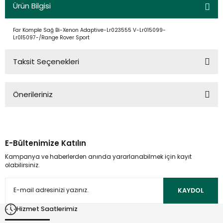
Ürün Bilgisi
Far Komple Sağ Bi-Xenon Adaptive-Lr023555 V-Lr015099-
Lr015097-/Range Rover Sport
Taksit Seçenekleri
Önerileriniz
Bu ürünün fiyat bilgisi, resim, ürün açıklamalarında ve diğer
konularda yetersiz gördüğünüz noktaları öneri formunu
kullanarak tarafımıza iletebilirsiniz.
E-Bültenimize Katılın
Görüş ve önerileriniz için teşekkür ederiz.
Kampanya ve haberlerden anında yararlanabilmek için kayıt
olabilirsiniz.
Ürün resmi kalitesiz, bozuk veya görüntülenemiyor.
Ürün açıklamasında eksik bilgiler bulunuyor.
KAYDOL
Ürün bilgilerinde hatalar bulunuyor.
Hizmet Saatlerimiz
Ürün fiyatı diğer sitelerden daha pahalı.