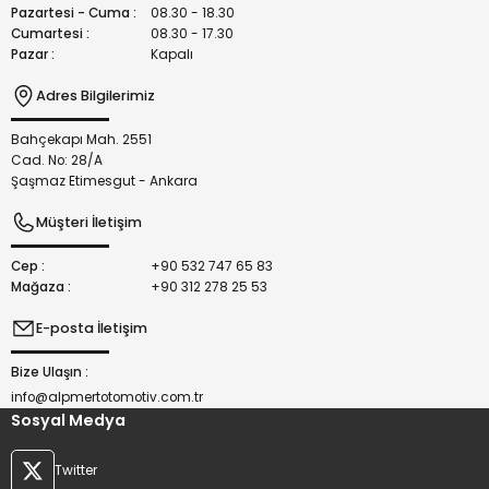
Bu ürüne benzer farklı alternatifler olmalı.
Pazartesi - Cuma :
08.30 - 18.30
Cumartesi :
08.30 - 17.30
Pazar :
Kapalı
Adres Bilgilerimiz
Bahçekapı Mah. 2551
Gönder
Cad. No: 28/A
Şaşmaz Etimesgut - Ankara
Müşteri İletişim
Cep :
+90 532 747 65 83
Mağaza :
+90 312 278 25 53
E-posta İletişim
Bize Ulaşın :
info@alpmertotomotiv.com.tr
Sosyal Medya
Twitter