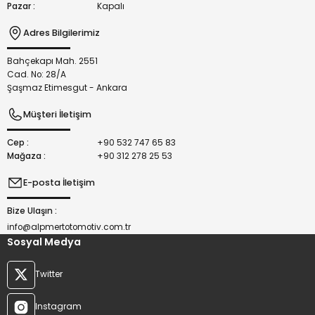
Pazar :
Kapalı
Adres Bilgilerimiz
Bahçekapı Mah. 2551
Gönder
Cad. No: 28/A
Şaşmaz Etimesgut - Ankara
Müşteri İletişim
Cep :
+90 532 747 65 83
Mağaza :
+90 312 278 25 53
E-posta İletişim
Bize Ulaşın :
info@alpmertotomotiv.com.tr
Sosyal Medya
Twitter
Instagram