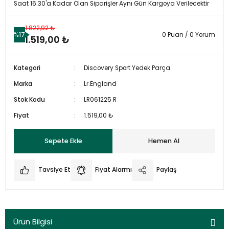
Saat 16:30'a Kadar Olan Siparişler Aynı Gün Kargoya Verilecektir
1.822,92 ₺
%17
0 Puan / 0 Yorum
1.519,00 ₺
Kategori
Discovery Sport Yedek Parça
Marka
Lr.England
Stok Kodu
LR061225 R
Fiyat
1.519,00 ₺
Sepete Ekle
Hemen Al
Tavsiye Et
Fiyat Alarmı
Paylaş
Ürün Bilgisi