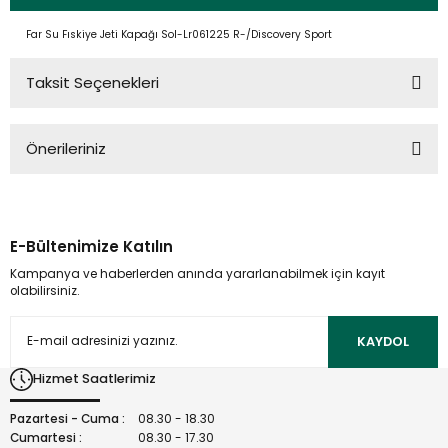
Far Su Fıskiye Jeti Kapağı Sol-Lr061225 R-/Discovery Sport
Taksit Seçenekleri
Önerileriniz
Bu ürünün fiyat bilgisi, resim, ürün açıklamalarında ve diğer
konularda yetersiz gördüğünüz noktaları öneri formunu
kullanarak tarafımıza iletebilirsiniz.
E-Bültenimize Katılın
Görüş ve önerileriniz için teşekkür ederiz.
Kampanya ve haberlerden anında yararlanabilmek için kayıt
olabilirsiniz.
Ürün resmi kalitesiz, bozuk veya görüntülenemiyor.
Ürün açıklamasında eksik bilgiler bulunuyor.
KAYDOL
Ürün bilgilerinde hatalar bulunuyor.
Hizmet Saatlerimiz
Ürün fiyatı diğer sitelerden daha pahalı.
Bu ürüne benzer farklı alternatifler olmalı.
Pazartesi - Cuma :
08.30 - 18.30
Cumartesi :
08.30 - 17.30