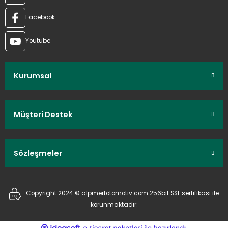
Facebook
Youtube
Kurumsal
Müşteri Destek
Sözleşmeler
Copyright 2024 © alpmertotomotiv.com 256bit SSL sertifikası ile
korunmaktadır.
ideasoft
ile