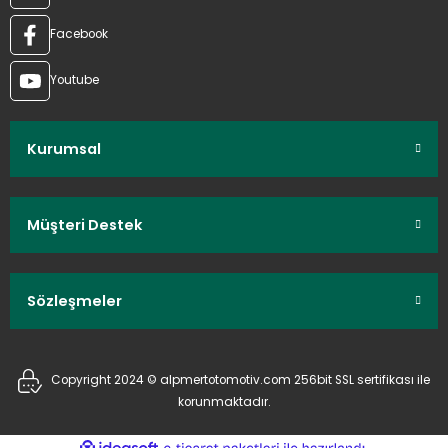
Facebook
Youtube
Kurumsal
Müşteri Destek
Sözleşmeler
Copyright 2024 © alpmertotomotiv.com 256bit SSL sertifikası ile
korunmaktadır.
ideasoft
ile