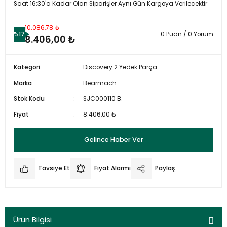
Saat 16:30'a Kadar Olan Siparişler Aynı Gün Kargoya Verilecektir
10.086,78 ₺
%17
0 Puan / 0 Yorum
8.406,00 ₺
Kategori
Discovery 2 Yedek Parça
Marka
Bearmach
Stok Kodu
SJC000110 B.
Fiyat
8.406,00 ₺
Gelince Haber Ver
Tavsiye Et
Fiyat Alarmı
Paylaş
Ürün Bilgisi