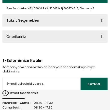
Fren Ana Merkezi-Sjc000110 B.-Sjc100432-Sjc100431-Td5/Discovery 2
Taksit Seçenekleri
Önerileriniz
Bu ürünün fiyat bilgisi, resim, ürün açıklamalarında ve diğer
konularda yetersiz gördüğünüz noktaları öneri formunu
kullanarak tarafımıza iletebilirsiniz.
E-Bültenimize Katılın
Görüş ve önerileriniz için teşekkür ederiz.
Kampanya ve haberlerden anında yararlanabilmek için kayıt
olabilirsiniz.
Ürün resmi kalitesiz, bozuk veya görüntülenemiyor.
Ürün açıklamasında eksik bilgiler bulunuyor.
KAYDOL
Ürün bilgilerinde hatalar bulunuyor.
Hizmet Saatlerimiz
Ürün fiyatı diğer sitelerden daha pahalı.
Bu ürüne benzer farklı alternatifler olmalı.
Pazartesi - Cuma :
08.30 - 18.30
Cumartesi :
08.30 - 17.30