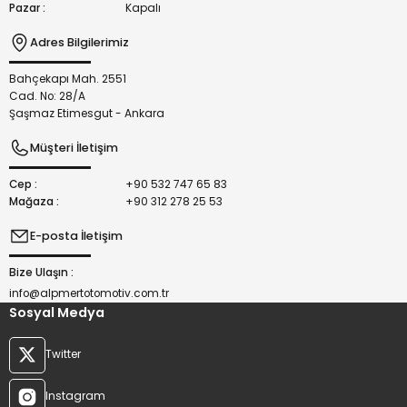
Pazar :
Kapalı
Adres Bilgilerimiz
Bahçekapı Mah. 2551
Gönder
Cad. No: 28/A
Şaşmaz Etimesgut - Ankara
Müşteri İletişim
Cep :
+90 532 747 65 83
Mağaza :
+90 312 278 25 53
E-posta İletişim
Bize Ulaşın :
info@alpmertotomotiv.com.tr
Sosyal Medya
Twitter
Instagram