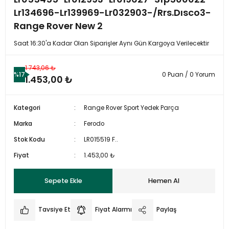
Lr134696-Lr139969-Lr032903-/Rrs.Dısco3-
Range Rover New 2
Saat 16:30'a Kadar Olan Siparişler Aynı Gün Kargoya Verilecektir
1.743,06 ₺
%17
0 Puan / 0 Yorum
1.453,00 ₺
Kategori
Range Rover Sport Yedek Parça
Marka
Ferodo
Stok Kodu
LR015519 F..
Fiyat
1.453,00 ₺
Sepete Ekle
Hemen Al
Tavsiye Et
Fiyat Alarmı
Paylaş