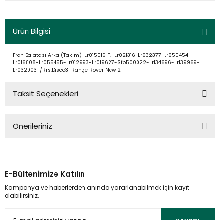
Ürün Bilgisi
Fren Balatası Arka (Takım)-Lr015519 F..-Lr021316-Lr032377-Lr055454-
Lr016808-Lr055455-Lr012993-Lr019627-Sfp500022-Lr134696-Lr139969-
Lr032903-/Rrs.Dısco3-Range Rover New 2
Taksit Seçenekleri
Önerileriniz
Bu ürünün fiyat bilgisi, resim, ürün açıklamalarında ve diğer
konularda yetersiz gördüğünüz noktaları öneri formunu
kullanarak tarafımıza iletebilirsiniz.
E-Bültenimize Katılın
Görüş ve önerileriniz için teşekkür ederiz.
Kampanya ve haberlerden anında yararlanabilmek için kayıt
olabilirsiniz.
Ürün resmi kalitesiz, bozuk veya görüntülenemiyor.
Ürün açıklamasında eksik bilgiler bulunuyor.