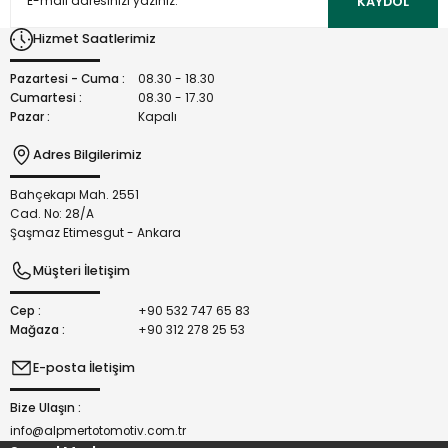
KAYDOL
Ürün bilgilerinde hatalar bulunuyor.
Hizmet Saatlerimiz
Ürün fiyatı diğer sitelerden daha pahalı.
Bu ürüne benzer farklı alternatifler olmalı.
Pazartesi - Cuma :
08.30 - 18.30
Cumartesi :
08.30 - 17.30
Pazar :
Kapalı
Adres Bilgilerimiz
Bahçekapı Mah. 2551
Gönder
Cad. No: 28/A
Şaşmaz Etimesgut - Ankara
Müşteri İletişim
Cep :
+90 532 747 65 83
Mağaza :
+90 312 278 25 53
E-posta İletişim
Bize Ulaşın :
info@alpmertotomotiv.com.tr