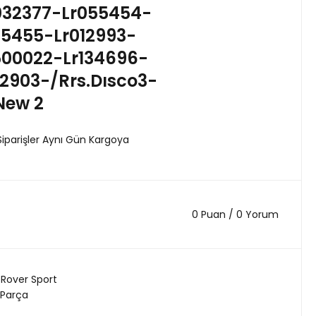
r032377-Lr055454-
55455-Lr012993-
500022-Lr134696-
2903-/Rrs.Dısco3-
New 2
Siparişler Aynı Gün Kargoya
0 Puan / 0 Yorum
Rover Sport
 Parça