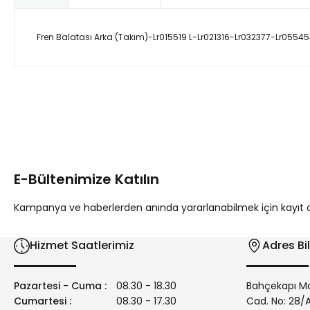
Fren Balatası Arka (Takım)-Lr015519 L-Lr021316-Lr032377-Lr05
Bu ürünün fiyat bilgisi, resim, ürün açıklamalarında ve diğer 
Görüş ve önerileriniz için teşekkür ederiz.
Ürün resmi kalitesiz, bozuk veya görüntülenemiyor.
Ürün açıklamasında eksik bilgiler bulunuyor.
E-Bültenimize Katılın
Ürün bilgilerinde hatalar bulunuyor.
Ürün fiyatı diğer sitelerden daha pahalı.
Kampanya ve haberlerden anında yararlanabilmek için kayıt ola
Bu ürüne benzer farklı alternatifler olmalı.
Hizmet Saatlerimiz
Adres Bil
Pazartesi - Cuma :
08.30 - 18.30
Bahçekapı Ma
Cumartesi :
08.30 - 17.30
Cad. No: 28