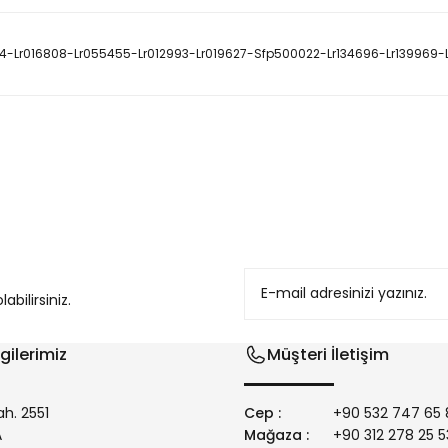
5454-Lr016808-Lr055455-Lr012993-Lr019627-Sfp500022-Lr134696-Lr139969
konularda yetersiz gördüğünüz noktaları öneri formunu kullanarak tarafım
bilirsiniz.
gilerimiz
Müşteri İletişim
h. 2551
Cep :
+90 532 747 65 
/A
Mağaza :
+90 312 278 25 5