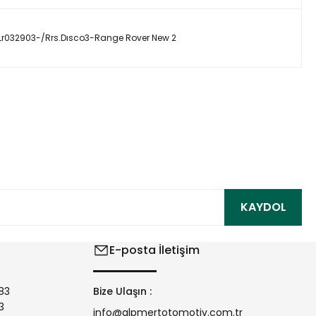
-Lr032903-/Rrs.Dısco3-Range Rover New 2
ıza iletebilirsiniz.
KAYDOL
E-posta İletişim
83
Bize Ulaşın :
3
info@alpmertotomotiv.com.tr