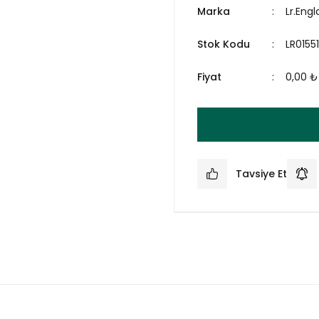
Marka
Lr.Eng
Stok Kodu
LR01551
Fiyat
0,00 ₺
Tavsiye Et