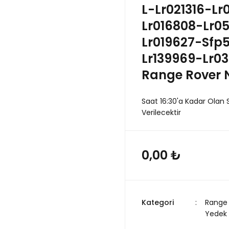
L-Lr021316-L
Lr016808-Lr0
Lr019627-Sfp
Lr139969-Lr03
Range Rover 
Saat 16:30'a Kadar Olan 
Verilecektir
0,00 ₺
Kategori
Range 
Yedek