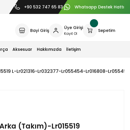
+90 532 747 65 83
Whatsapp Destek Hattı
Üye Girişi
Bayi Giriş
Sepetim
Kayıt Ol
arça
Aksesuar
Hakkımızda
İletişim
r015519 L-Lr021316-Lr032377-Lr055454-Lr016808-Lr0554
 Arka (Takım)-Lr015519