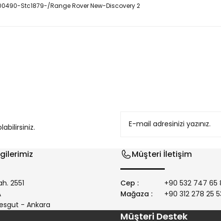
100490-Stc1879-/Range Rover New-Discovery 2
konularda yetersiz gördüğünüz noktaları öneri formunu kullanarak tarafım
bilirsiniz.
gilerimiz
Müşteri İletişim
h. 2551
Cep :
+90 532 747 65 
/A
Mağaza :
+90 312 278 25 5
Gönder
esgut - Ankara
Müşteri Destek