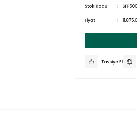
Stok Kodu
SFP500
Fiyat
11.875
Tavsiye Et