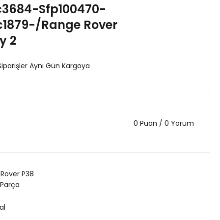
c3684-Sfp100470-
c1879-/Range Rover
y 2
Siparişler Aynı Gün Kargoya
0 Puan / 0 Yorum
Rover P38
 Parça
al