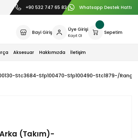
+90 532 747 65 83
Whatsapp Destek Hattı
Üye Girişi
Bayi Giriş
Sepetim
Kayıt Ol
arça
Aksesuar
Hakkımızda
İletişim
500130-Stc3684-Sfp100470-Sfp100490-Stc1879-/Range 
 Arka (Takım)-