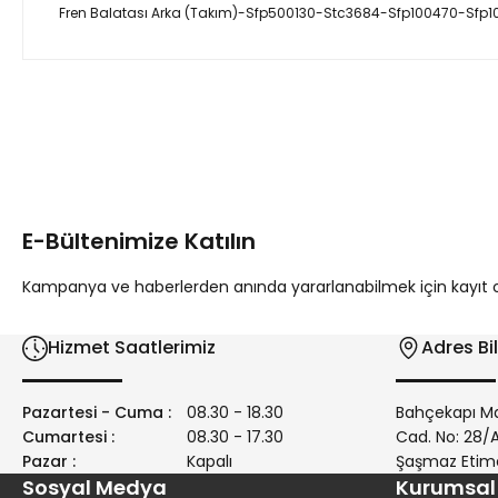
Fren Balatası Arka (Takım)-Sfp500130-Stc3684-Sfp100470-Sfp
Bu ürünün fiyat bilgisi, resim, ürün açıklamalarında ve diğer 
Görüş ve önerileriniz için teşekkür ederiz.
Ürün resmi kalitesiz, bozuk veya görüntülenemiyor.
Ürün açıklamasında eksik bilgiler bulunuyor.
E-Bültenimize Katılın
Ürün bilgilerinde hatalar bulunuyor.
Ürün fiyatı diğer sitelerden daha pahalı.
Kampanya ve haberlerden anında yararlanabilmek için kayıt ola
Bu ürüne benzer farklı alternatifler olmalı.
Hizmet Saatlerimiz
Adres Bil
Pazartesi - Cuma :
08.30 - 18.30
Bahçekapı Ma
Cumartesi :
08.30 - 17.30
Cad. No: 28
Pazar :
Kapalı
Şaşmaz Etim
Sosyal Medya
Kurumsal