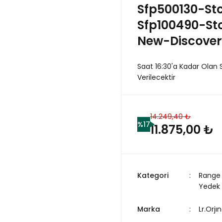
Sfp500130-St
Sfp100490-St
New-Discover
Saat 16:30'a Kadar Olan 
Verilecektir
14.249,40 ₺
%17
11.875,00 ₺
Kategori
Range 
Yedek
Marka
Lr.Orjın