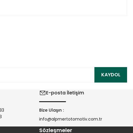
ıza iletebilirsiniz.
KAYDOL
E-posta İletişim
83
Bize Ulaşın :
3
info@alpmertotomotiv.com.tr
Sözleşmeler