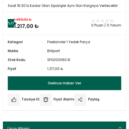
Saat 16:30'a Kadar Olan Siparişler Aynı Gün Kargoya Verilecektir
1.459,92 ₺
%17
1.217,00 ₺
0 Puan / 0 Yorum
Kategori
Freelander 1 Yedek Parça
Marka
Britpart
Stok Kodu
SFS000060 B.
Fiyat
1.217,00 ₺
Gelince Haber Ver
Tavsiye Et
Fiyat Alarmı
Paylaş
Ürün Bilgisi