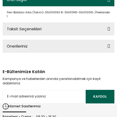
Fren Balatası Arka (Takım)-Sfs000060 B.-Sfs100140-Sfs000061-/Freelander
1
Taksit Seçenekleri
Önerileriniz
Bu ürünün fiyat bilgisi, resim, ürün açıklamalarında ve diğer
konularda yetersiz gördüğünüz noktaları öneri formunu
kullanarak tarafımıza iletebilirsiniz.
E-Bültenimize Katılın
Görüş ve önerileriniz için teşekkür ederiz.
Kampanya ve haberlerden anında yararlanabilmek için kayıt
olabilirsiniz.
Ürün resmi kalitesiz, bozuk veya görüntülenemiyor.
Ürün açıklamasında eksik bilgiler bulunuyor.
KAYDOL
Ürün bilgilerinde hatalar bulunuyor.
Hizmet Saatlerimiz
Ürün fiyatı diğer sitelerden daha pahalı.
Bu ürüne benzer farklı alternatifler olmalı.
Pazartesi - Cuma :
08.30 - 18.30