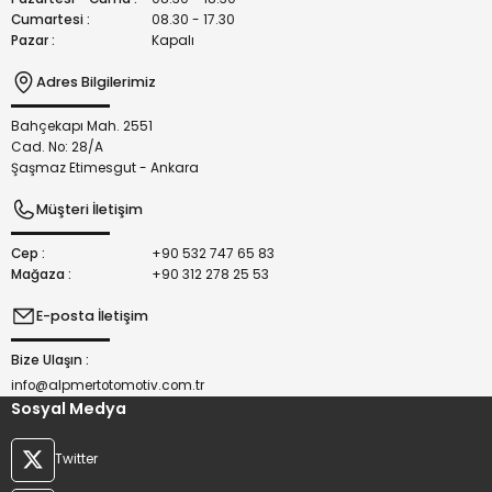
Cumartesi :
08.30 - 17.30
Pazar :
Kapalı
Adres Bilgilerimiz
Bahçekapı Mah. 2551
Gönder
Cad. No: 28/A
Şaşmaz Etimesgut - Ankara
Müşteri İletişim
Cep :
+90 532 747 65 83
Mağaza :
+90 312 278 25 53
E-posta İletişim
Bize Ulaşın :
info@alpmertotomotiv.com.tr
Sosyal Medya
Twitter