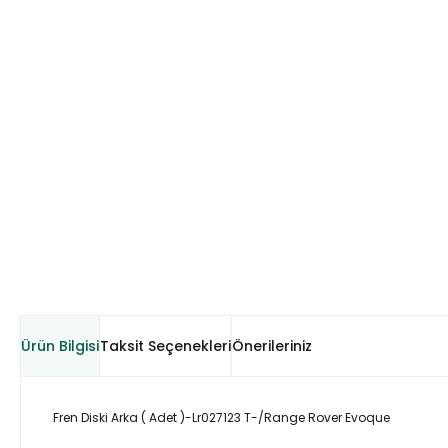
Ürün Bilgisi
Taksit Seçenekleri
Önerileriniz
Fren Diski Arka ( Adet )-Lr027123 T-/Range Rover Evoque