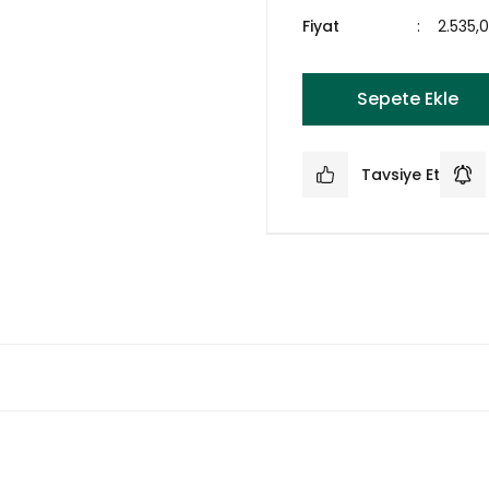
Fiyat
2.535,
Sepete Ekle
Tavsiye Et