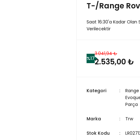
T-/Range Rov
Saat 16:30'a Kadar Olan 
Verilecektir
3.041,94 ₺
%17
2.535,00 ₺
Kategori
Range
Evoqu
Parça
Marka
Trw
Stok Kodu
LR0271