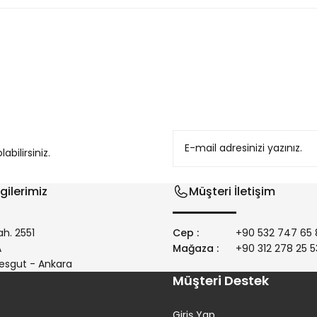
konularda yetersiz gördüğünüz noktaları öneri formunu kullanarak tarafım
bilirsiniz.
gilerimiz
Müşteri İletişim
h. 2551
Cep :
+90 532 747 65 
/A
Mağaza :
+90 312 278 25 5
Gönder
esgut - Ankara
Müşteri Destek
Giriş Yap