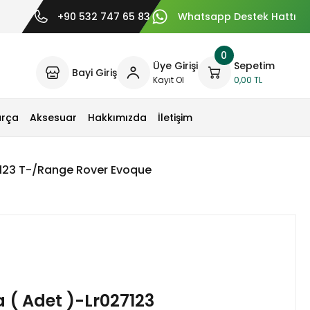
+90 532 747 65 83
Whatsapp Destek Hattı
0
Üye Girişi
Sepetim
Bayi Giriş
Kayıt Ol
0,00 TL
arça
Aksesuar
Hakkımızda
İletişim
27123 T-/Range Rover Evoque
a ( Adet )-Lr027123