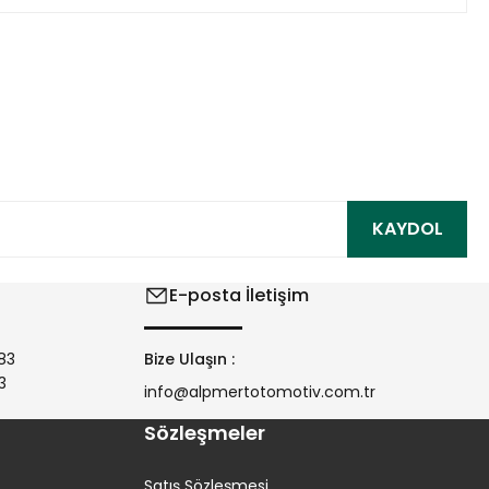
ıza iletebilirsiniz.
KAYDOL
E-posta İletişim
83
Bize Ulaşın :
3
info@alpmertotomotiv.com.tr
Sözleşmeler
Satış Sözleşmesi