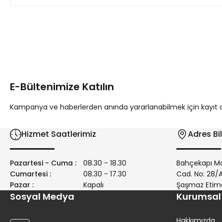
Bu ürünün fiyat bilgisi, resim, ürün açıklamalarında ve diğer 
Görüş ve önerileriniz için teşekkür ederiz.
Ürün resmi kalitesiz, bozuk veya görüntülenemiyor.
Ürün açıklamasında eksik bilgiler bulunuyor.
E-Bültenimize Katılın
Ürün bilgilerinde hatalar bulunuyor.
Ürün fiyatı diğer sitelerden daha pahalı.
Kampanya ve haberlerden anında yararlanabilmek için kayıt ola
Bu ürüne benzer farklı alternatifler olmalı.
Hizmet Saatlerimiz
Adres Bil
Pazartesi - Cuma :
08.30 - 18.30
Bahçekapı Ma
Cumartesi :
08.30 - 17.30
Cad. No: 28
Pazar :
Kapalı
Şaşmaz Etim
Sosyal Medya
Kurumsal
Hakkımızda