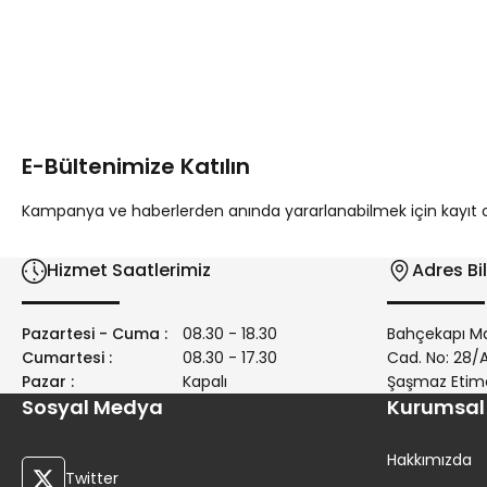
Bu ürünün fiyat bilgisi, resim, ürün açıklamalarında ve diğer 
Görüş ve önerileriniz için teşekkür ederiz.
Ürün resmi kalitesiz, bozuk veya görüntülenemiyor.
Ürün açıklamasında eksik bilgiler bulunuyor.
E-Bültenimize Katılın
Ürün bilgilerinde hatalar bulunuyor.
Ürün fiyatı diğer sitelerden daha pahalı.
Kampanya ve haberlerden anında yararlanabilmek için kayıt ola
Bu ürüne benzer farklı alternatifler olmalı.
Hizmet Saatlerimiz
Adres Bil
Pazartesi - Cuma :
08.30 - 18.30
Bahçekapı Ma
Cumartesi :
08.30 - 17.30
Cad. No: 28
Pazar :
Kapalı
Şaşmaz Etim
Sosyal Medya
Kurumsal
Hakkımızda
Twitter