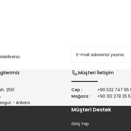
konularda yetersiz gördüğünüz noktaları öneri formunu kullanarak tarafım
bilirsiniz.
gilerimiz
Müşteri İletişim
h. 2551
Cep :
+90 532 747 65 
/A
Mağaza :
+90 312 278 25 5
Gönder
esgut - Ankara
Müşteri Destek
Giriş Yap