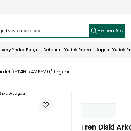
Hemen Ara
overy Yedek Parça
Defender Yedek Parça
Jaguar Yedek P
( Adet )-T4N1742 E-2.0/Jaguar
Fren Diski Ark