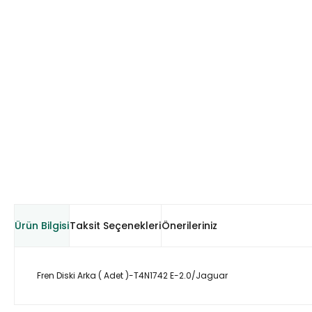
Ürün Bilgisi
Taksit Seçenekleri
Önerileriniz
Fren Diski Arka ( Adet )-T4N1742 E-2.0/Jaguar