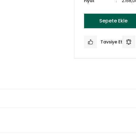
Fiyat
2.158,
Sepete Ekle
Tavsiye Et