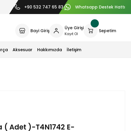
+90 532 747 65 83
Whatsapp Destek Hattı
Üye Girişi
Bayi Giriş
Sepetim
Kayıt Ol
arça
Aksesuar
Hakkımızda
İletişim
a ( Adet )-T4N1742 E-