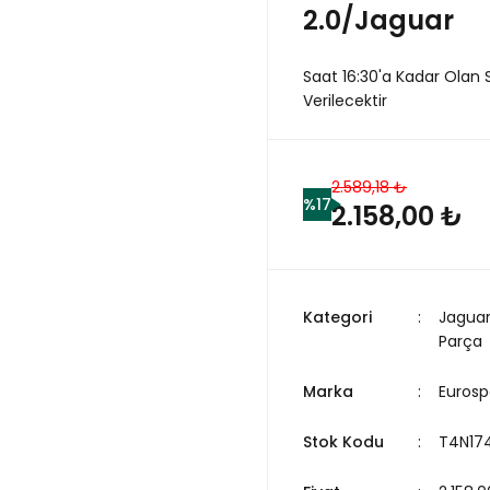
2.0/Jaguar
Saat 16:30'a Kadar Olan 
Verilecektir
2.589,18 ₺
%17
2.158,00 ₺
Kategori
Jagua
Parça
Marka
Eurosp
Stok Kodu
T4N174