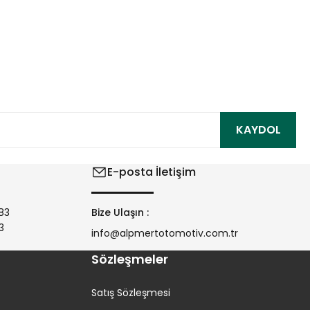
ıza iletebilirsiniz.
KAYDOL
E-posta İletişim
83
Bize Ulaşın :
3
info@alpmertotomotiv.com.tr
Sözleşmeler
Satış Sözleşmesi