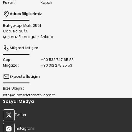
Pazar :
Kapalı
Adres Bilgilerimiz
Bahçekapı Mah. 2551
Gönder
Cad. No: 28/A
Şaşmaz Etimesgut - Ankara
Müşteri İletişim
Cep :
+90 532 747 65 83
Mağaza :
+90 312 278 25 53
E-posta İletişim
Bize Ulaşın :
info@alpmertotomotiv.com.tr
Sosyal Medya
Twitter
Instagram