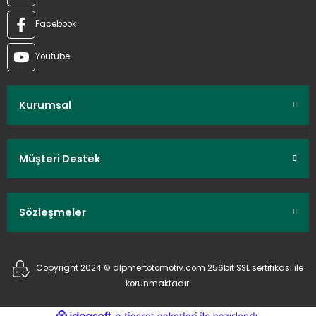
Facebook
Youtube
Kurumsal
Müşteri Destek
Sözleşmeler
Copyright 2024 © alpmertotomotiv.com 256bit SSL sertifikası ile
korunmaktadır.
ideasoft
ile