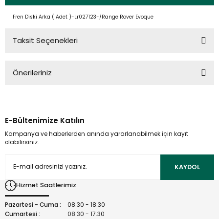
Fren Diski Arka ( Adet )-Lr027123-/Range Rover Evoque
Taksit Seçenekleri
Önerileriniz
Bu ürünün fiyat bilgisi, resim, ürün açıklamalarında ve diğer
konularda yetersiz gördüğünüz noktaları öneri formunu
kullanarak tarafımıza iletebilirsiniz.
E-Bültenimize Katılın
Görüş ve önerileriniz için teşekkür ederiz.
Kampanya ve haberlerden anında yararlanabilmek için kayıt
olabilirsiniz.
Ürün resmi kalitesiz, bozuk veya görüntülenemiyor.
Ürün açıklamasında eksik bilgiler bulunuyor.
KAYDOL
Ürün bilgilerinde hatalar bulunuyor.
Hizmet Saatlerimiz
Ürün fiyatı diğer sitelerden daha pahalı.
Bu ürüne benzer farklı alternatifler olmalı.
Pazartesi - Cuma :
08.30 - 18.30
Cumartesi :
08.30 - 17.30