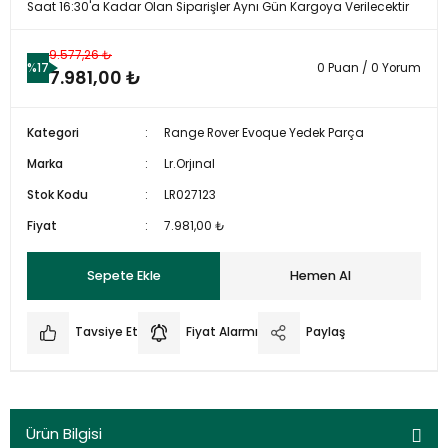
Saat 16:30'a Kadar Olan Siparişler Aynı Gün Kargoya Verilecektir
9.577,26 ₺
%17
0 Puan / 0 Yorum
7.981,00 ₺
Kategori
Range Rover Evoque Yedek Parça
Marka
Lr.Orjınal
Stok Kodu
LR027123
Fiyat
7.981,00 ₺
Sepete Ekle
Hemen Al
Tavsiye Et
Fiyat Alarmı
Paylaş
Ürün Bilgisi