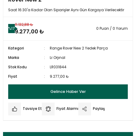
Saat 16:30'a Kadar Olan Siparişler Aynı Gün Kargoya Verilecektir
11.132,88 ₺
%17
0 Puan / 0 Yorum
9.277,00 ₺
Kategori
Range Rover New 2 Yedek Parça
Marka
Lr.Orjınal
Stok Kodu
LR031844
Fiyat
9.277,00 ₺
Gelince Haber Ver
Tavsiye Et
Fiyat Alarmı
Paylaş