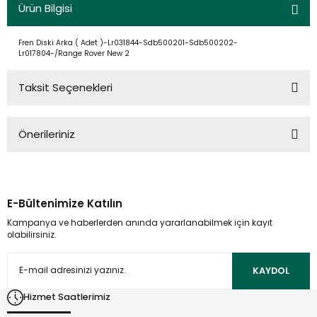
Ürün Bilgisi
Fren Diski Arka ( Adet )-Lr031844-Sdb500201-Sdb500202-
Lr017804-/Range Rover New 2
Taksit Seçenekleri
Önerileriniz
Bu ürünün fiyat bilgisi, resim, ürün açıklamalarında ve diğer
konularda yetersiz gördüğünüz noktaları öneri formunu
kullanarak tarafımıza iletebilirsiniz.
E-Bültenimize Katılın
Görüş ve önerileriniz için teşekkür ederiz.
Kampanya ve haberlerden anında yararlanabilmek için kayıt
olabilirsiniz.
Ürün resmi kalitesiz, bozuk veya görüntülenemiyor.
Ürün açıklamasında eksik bilgiler bulunuyor.
KAYDOL
Ürün bilgilerinde hatalar bulunuyor.
Hizmet Saatlerimiz
Ürün fiyatı diğer sitelerden daha pahalı.