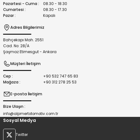
Bu ürüne benzer farklı alternatifler olmalı.
Pazartesi - Cuma :
08.30 - 18.30
Cumartesi :
08.30 - 17.30
Pazar :
Kapalı
Adres Bilgilerimiz
Bahçekapı Mah. 2551
Gönder
Cad. No: 28/A
Şaşmaz Etimesgut - Ankara
Müşteri İletişim
Cep :
+90 532 747 65 83
Mağaza :
+90 312 278 25 53
E-posta İletişim
Bize Ulaşın :
info@alpmertotomotiv.com.tr
Sosyal Medya
Twitter