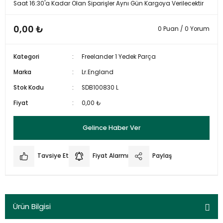
Saat 16:30'a Kadar Olan Siparişler Aynı Gün Kargoya Verilecektir
0,00 ₺
0 Puan / 0 Yorum
Kategori
Freelander 1 Yedek Parça
Marka
Lr.England
Stok Kodu
SDB100830 L
Fiyat
0,00 ₺
Gelince Haber Ver
Tavsiye Et
Fiyat Alarmı
Paylaş
Ürün Bilgisi