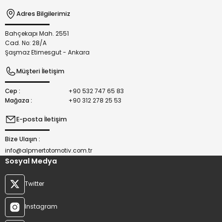
Adres Bilgilerimiz
Bahçekapı Mah. 2551
Gönder
Cad. No: 28/A
Şaşmaz Etimesgut - Ankara
Müşteri İletişim
Cep :
+90 532 747 65 83
Mağaza :
+90 312 278 25 53
E-posta İletişim
Bize Ulaşın :
info@alpmertotomotiv.com.tr
Sosyal Medya
Twitter
Instagram