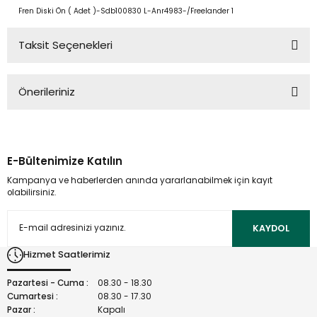
Fren Diski Ön ( Adet )-Sdb100830 L-Anr4983-/Freelander 1
Taksit Seçenekleri
Önerileriniz
Bu ürünün fiyat bilgisi, resim, ürün açıklamalarında ve diğer
konularda yetersiz gördüğünüz noktaları öneri formunu
kullanarak tarafımıza iletebilirsiniz.
E-Bültenimize Katılın
Görüş ve önerileriniz için teşekkür ederiz.
Kampanya ve haberlerden anında yararlanabilmek için kayıt
olabilirsiniz.
Ürün resmi kalitesiz, bozuk veya görüntülenemiyor.
Ürün açıklamasında eksik bilgiler bulunuyor.
KAYDOL
Ürün bilgilerinde hatalar bulunuyor.
Hizmet Saatlerimiz
Ürün fiyatı diğer sitelerden daha pahalı.
Bu ürüne benzer farklı alternatifler olmalı.
Pazartesi - Cuma :
08.30 - 18.30
Cumartesi :
08.30 - 17.30
Pazar :
Kapalı