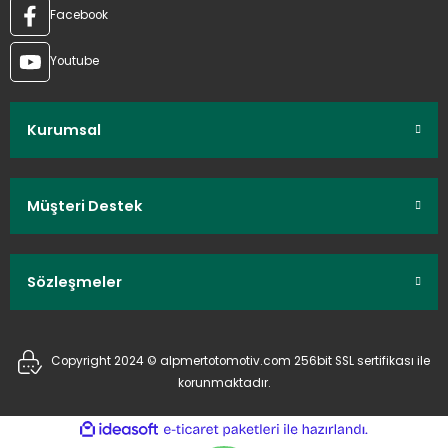
Facebook
Youtube
Kurumsal
Müşteri Destek
Sözleşmeler
Copyright 2024 © alpmertotomotiv.com 256bit SSL sertifikası ile
korunmaktadır.
ideasoft
ile
e-
hazırlandı.
ticaret