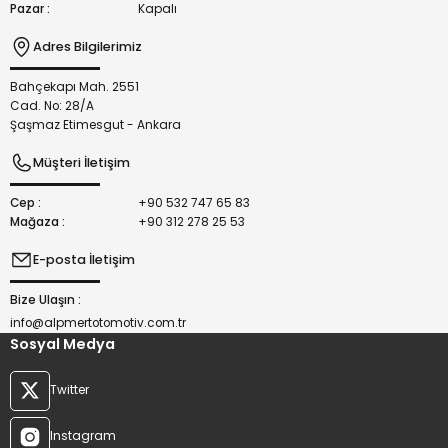
Pazar :
Kapalı
Adres Bilgilerimiz
Bahçekapı Mah. 2551
Gönder
Cad. No: 28/A
Şaşmaz Etimesgut - Ankara
Müşteri İletişim
Cep :
+90 532 747 65 83
Mağaza :
+90 312 278 25 53
E-posta İletişim
Bize Ulaşın :
info@alpmertotomotiv.com.tr
Sosyal Medya
Twitter
Instagram