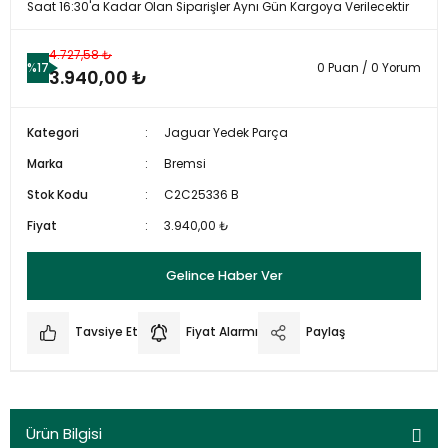
Saat 16:30'a Kadar Olan Siparişler Aynı Gün Kargoya Verilecektir
4.727,58 ₺
%17
0 Puan / 0 Yorum
3.940,00 ₺
Kategori
Jaguar Yedek Parça
Marka
Bremsi
Stok Kodu
C2C25336 B
Fiyat
3.940,00 ₺
Gelince Haber Ver
Tavsiye Et
Fiyat Alarmı
Paylaş
Ürün Bilgisi