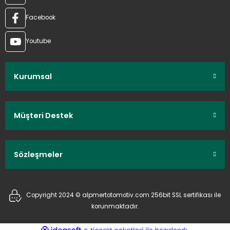
Facebook
Youtube
Kurumsal
Müşteri Destek
Sözleşmeler
Copyright 2024 © alpmertotomotiv.com 256bit SSL sertifikası ile
korunmaktadır.
ideasoft
ile