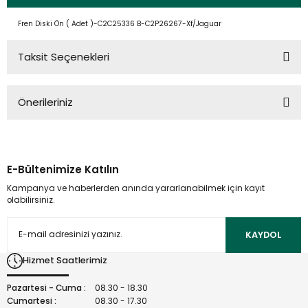
Fren Diski Ön ( Adet )-C2C25336 B-C2P26267-Xf/Jaguar
Taksit Seçenekleri
Önerileriniz
Bu ürünün fiyat bilgisi, resim, ürün açıklamalarında ve diğer
konularda yetersiz gördüğünüz noktaları öneri formunu
kullanarak tarafımıza iletebilirsiniz.
E-Bültenimize Katılın
Görüş ve önerileriniz için teşekkür ederiz.
Kampanya ve haberlerden anında yararlanabilmek için kayıt
olabilirsiniz.
Ürün resmi kalitesiz, bozuk veya görüntülenemiyor.
Ürün açıklamasında eksik bilgiler bulunuyor.
KAYDOL
Ürün bilgilerinde hatalar bulunuyor.
Hizmet Saatlerimiz
Ürün fiyatı diğer sitelerden daha pahalı.
Bu ürüne benzer farklı alternatifler olmalı.
Pazartesi - Cuma :
08.30 - 18.30
Cumartesi :
08.30 - 17.30