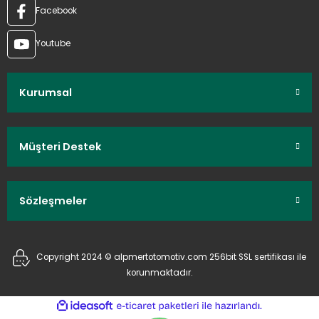
Facebook
Youtube
Kurumsal
Müşteri Destek
Sözleşmeler
Copyright 2024 © alpmertotomotiv.com 256bit SSL sertifikası ile
korunmaktadır.
ideasoft
ile
e-
hazırlandı.
ticaret