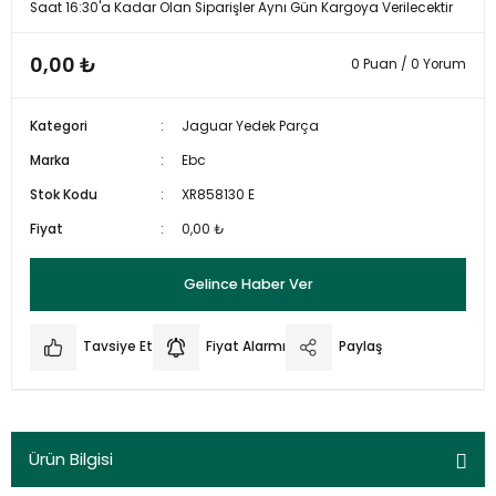
Saat 16:30'a Kadar Olan Siparişler Aynı Gün Kargoya Verilecektir
0,00 ₺
0 Puan / 0 Yorum
Kategori
Jaguar Yedek Parça
Marka
Ebc
Stok Kodu
XR858130 E
Fiyat
0,00 ₺
Gelince Haber Ver
Tavsiye Et
Fiyat Alarmı
Paylaş
Ürün Bilgisi