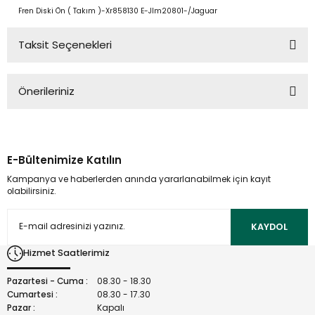
Fren Diski Ön ( Takım )-Xr858130 E-Jlm20801-/Jaguar
Taksit Seçenekleri
Önerileriniz
Bu ürünün fiyat bilgisi, resim, ürün açıklamalarında ve diğer
konularda yetersiz gördüğünüz noktaları öneri formunu
kullanarak tarafımıza iletebilirsiniz.
E-Bültenimize Katılın
Görüş ve önerileriniz için teşekkür ederiz.
Kampanya ve haberlerden anında yararlanabilmek için kayıt
olabilirsiniz.
Ürün resmi kalitesiz, bozuk veya görüntülenemiyor.
Ürün açıklamasında eksik bilgiler bulunuyor.
KAYDOL
Ürün bilgilerinde hatalar bulunuyor.
Hizmet Saatlerimiz
Ürün fiyatı diğer sitelerden daha pahalı.
Bu ürüne benzer farklı alternatifler olmalı.
Pazartesi - Cuma :
08.30 - 18.30
Cumartesi :
08.30 - 17.30
Pazar :
Kapalı