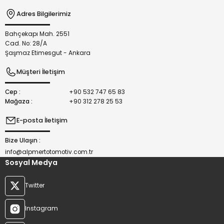
Adres Bilgilerimiz
Bahçekapı Mah. 2551
Gönder
Cad. No: 28/A
Şaşmaz Etimesgut - Ankara
Müşteri İletişim
Cep :
+90 532 747 65 83
Mağaza :
+90 312 278 25 53
E-posta İletişim
Bize Ulaşın :
info@alpmertotomotiv.com.tr
Sosyal Medya
Twitter
Instagram