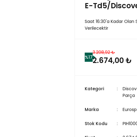
E-Td5/Discov
Saat 16:30'a Kadar Olan 
Verilecektir
3.208,92 ₺
%17
2.674,00 ₺
Kategori
Discov
Parça
Marka
Eurosp
Stok Kodu
PIH100