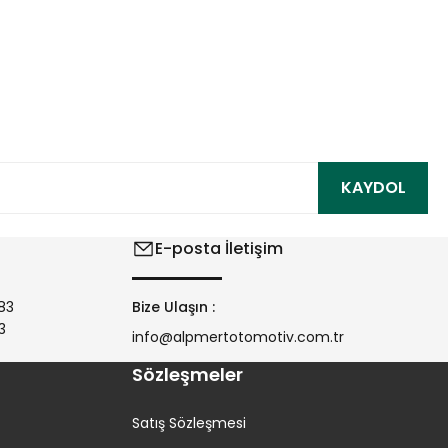
ıza iletebilirsiniz.
KAYDOL
E-posta İletişim
83
Bize Ulaşın :
3
info@alpmertotomotiv.com.tr
Sözleşmeler
Satış Sözleşmesi