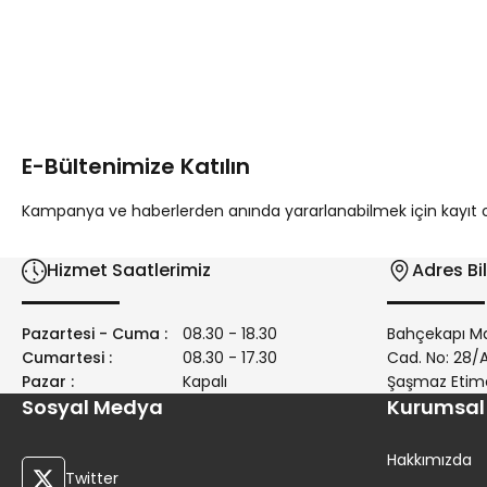
Bu ürünün fiyat bilgisi, resim, ürün açıklamalarında ve diğer 
Görüş ve önerileriniz için teşekkür ederiz.
Ürün resmi kalitesiz, bozuk veya görüntülenemiyor.
Ürün açıklamasında eksik bilgiler bulunuyor.
E-Bültenimize Katılın
Ürün bilgilerinde hatalar bulunuyor.
Ürün fiyatı diğer sitelerden daha pahalı.
Kampanya ve haberlerden anında yararlanabilmek için kayıt ola
Bu ürüne benzer farklı alternatifler olmalı.
Hizmet Saatlerimiz
Adres Bil
Pazartesi - Cuma :
08.30 - 18.30
Bahçekapı Ma
Cumartesi :
08.30 - 17.30
Cad. No: 28
Pazar :
Kapalı
Şaşmaz Etim
Sosyal Medya
Kurumsal
Hakkımızda
Twitter