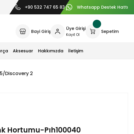
+90 532 747 65 83
Whatsapp Destek Hattı
Üye Girişi
Bayi Giriş
Sepetim
Kayıt Ol
arça
Aksesuar
Hakkımızda
İletişim
5/Discovery 2
k Hortumu-Pıh100040