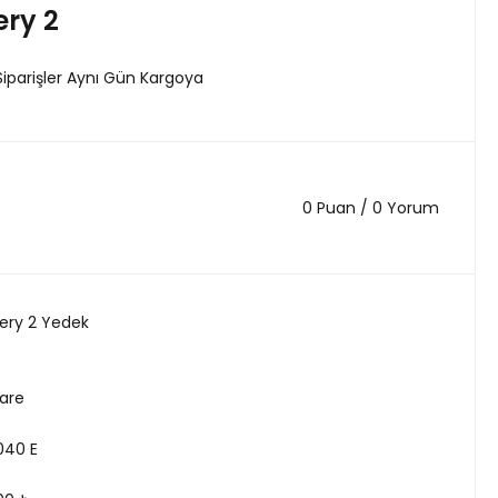
ery 2
Siparişler Aynı Gün Kargoya
0 Puan / 0 Yorum
ery 2 Yedek
are
040 E