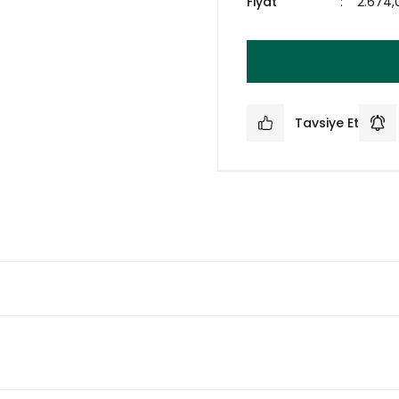
Fiyat
2.674,
Tavsiye Et