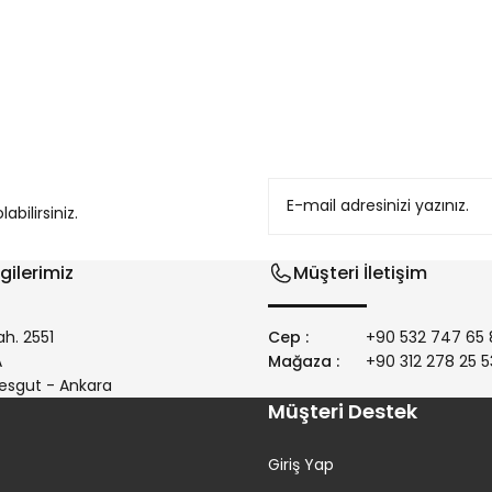
konularda yetersiz gördüğünüz noktaları öneri formunu kullanarak tarafım
bilirsiniz.
gilerimiz
Müşteri İletişim
h. 2551
Cep :
+90 532 747 65 
/A
Mağaza :
+90 312 278 25 5
Gönder
esgut - Ankara
Müşteri Destek
Giriş Yap