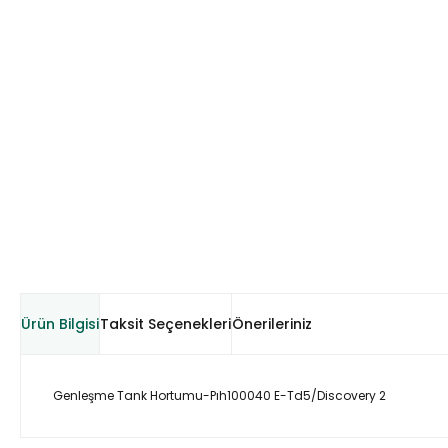
Ürün Bilgisi
Taksit Seçenekleri
Önerileriniz
Genleşme Tank Hortumu-Pıh100040 E-Td5/Discovery 2