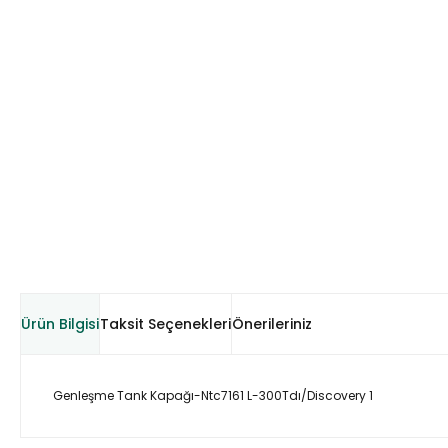
Ürün Bilgisi
Taksit Seçenekleri
Önerileriniz
Genleşme Tank Kapağı-Ntc7161 L-300Tdı/Discovery 1