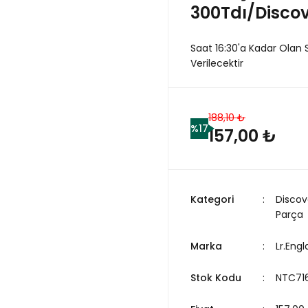
300Tdı/Discov
Saat 16:30'a Kadar Olan 
Verilecektir
188,10 ₺
%17
157,00 ₺
Kategori
Discov
Parça
Marka
Lr.Eng
Stok Kodu
NTC716