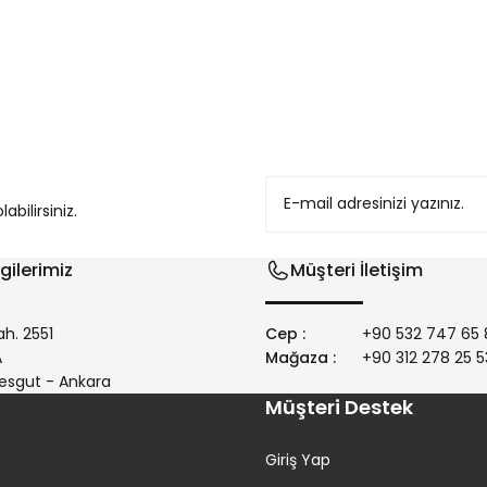
konularda yetersiz gördüğünüz noktaları öneri formunu kullanarak tarafım
bilirsiniz.
gilerimiz
Müşteri İletişim
h. 2551
Cep :
+90 532 747 65 
/A
Mağaza :
+90 312 278 25 5
Gönder
esgut - Ankara
Müşteri Destek
Giriş Yap