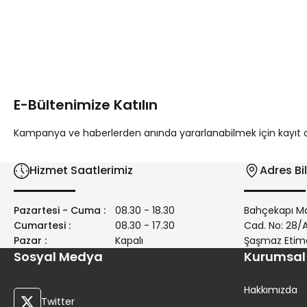
Bu ürünün fiyat bilgisi, resim, ürün açıklamalarında ve diğer 
Görüş ve önerileriniz için teşekkür ederiz.
Ürün resmi kalitesiz, bozuk veya görüntülenemiyor.
Ürün açıklamasında eksik bilgiler bulunuyor.
E-Bültenimize Katılın
Ürün bilgilerinde hatalar bulunuyor.
Ürün fiyatı diğer sitelerden daha pahalı.
Kampanya ve haberlerden anında yararlanabilmek için kayıt ola
Bu ürüne benzer farklı alternatifler olmalı.
Hizmet Saatlerimiz
Adres Bil
Pazartesi - Cuma :
08.30 - 18.30
Bahçekapı Ma
Cumartesi :
08.30 - 17.30
Cad. No: 28
Pazar :
Kapalı
Şaşmaz Etim
Sosyal Medya
Kurumsal
Hakkımızda
Twitter