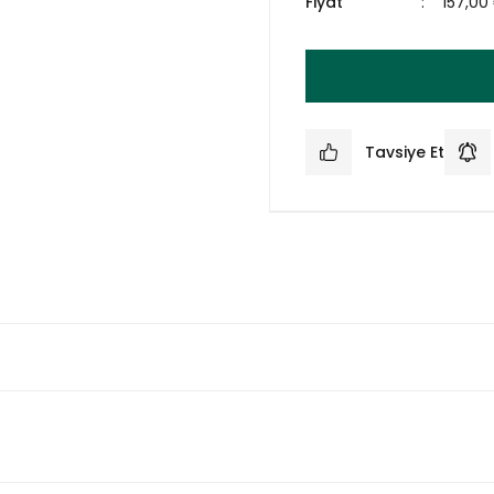
Fiyat
157,00
Tavsiye Et