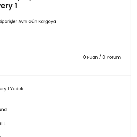
ery 1
Siparişler Aynı Gün Kargoya
0 Puan / 0 Yorum
ery 1 Yedek
land
1 L