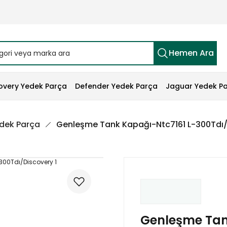
Hemen Ara
overy Yedek Parça
Defender Yedek Parça
Jaguar Yedek P
edek Parça
Genleşme Tank Kapağı-Ntc7161 L-300Tdı/
Genleşme Tan