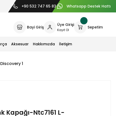
+90 532 747 65 83
Whatsapp Destek Hattı
Üye Girişi
Bayi Giriş
Sepetim
Kayıt Ol
arça
Aksesuar
Hakkımızda
İletişim
Discovery 1
k Kapağı-Ntc7161 L-