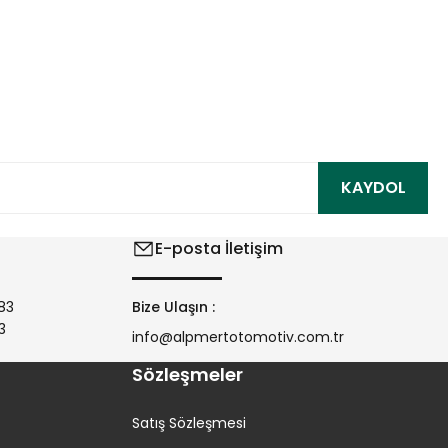
ıza iletebilirsiniz.
KAYDOL
E-posta İletişim
83
Bize Ulaşın :
3
info@alpmertotomotiv.com.tr
Sözleşmeler
Satış Sözleşmesi