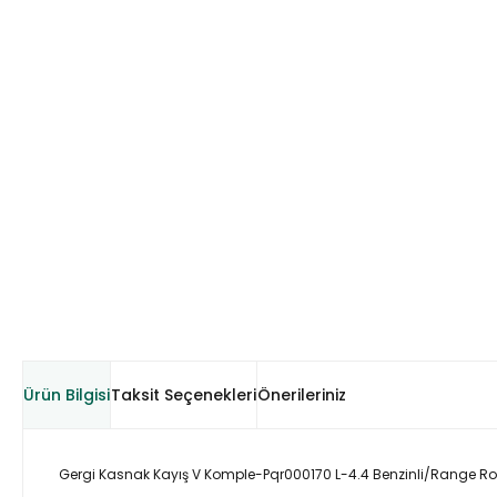
Ürün Bilgisi
Taksit Seçenekleri
Önerileriniz
Gergi Kasnak Kayış V Komple-Pqr000170 L-4.4 Benzinli/Range Ro