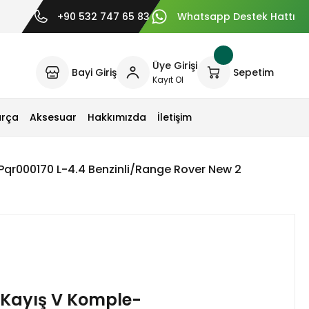
+90 532 747 65 83
Whatsapp Destek Hattı
Üye Girişi
Bayi Giriş
Sepetim
Kayıt Ol
arça
Aksesuar
Hakkımızda
İletişim
qr000170 L-4.4 Benzinli/Range Rover New 2
 Kayış V Komple-