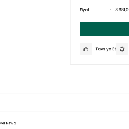
Fiyat
3.681,
Tavsiye Et
ver New 2