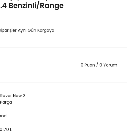
.4 Benzinli/Range
Siparişler Aynı Gün Kargoya
0 Puan / 0 Yorum
Rover New 2
 Parça
land
0170 L