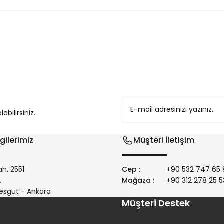
konularda yetersiz gördüğünüz noktaları öneri formunu kullanarak tarafım
bilirsiniz.
gilerimiz
Müşteri İletişim
h. 2551
Cep :
+90 532 747 65 
/A
Mağaza :
+90 312 278 25 5
Gönder
esgut - Ankara
Müşteri Destek