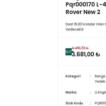
Pqr000170 L-4
Rover New 2
Saat 16:30'a Kadar Olan 
Verilecektir
4.416,72 ₺
%17
3.681,00 ₺
Kategori
Range 
Yedek
Marka
Lr.Eng
Stok Kodu
PQR00