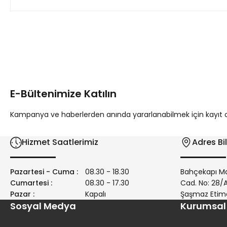
Bu ürünün fiyat bilgisi, resim, ürün açıklamalarında ve diğer 
Görüş ve önerileriniz için teşekkür ederiz.
Ürün resmi kalitesiz, bozuk veya görüntülenemiyor.
Ürün açıklamasında eksik bilgiler bulunuyor.
E-Bültenimize Katılın
Ürün bilgilerinde hatalar bulunuyor.
Ürün fiyatı diğer sitelerden daha pahalı.
Kampanya ve haberlerden anında yararlanabilmek için kayıt ola
Bu ürüne benzer farklı alternatifler olmalı.
Hizmet Saatlerimiz
Adres Bil
Pazartesi - Cuma :
08.30 - 18.30
Bahçekapı Ma
Cumartesi :
08.30 - 17.30
Cad. No: 28
Pazar :
Kapalı
Şaşmaz Etim
Sosyal Medya
Kurumsal