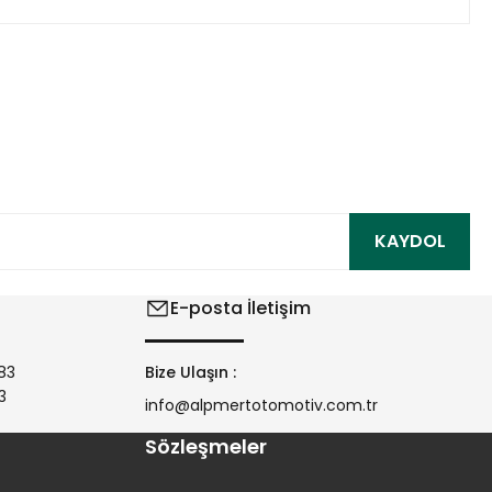
ıza iletebilirsiniz.
KAYDOL
E-posta İletişim
83
Bize Ulaşın :
3
info@alpmertotomotiv.com.tr
Sözleşmeler