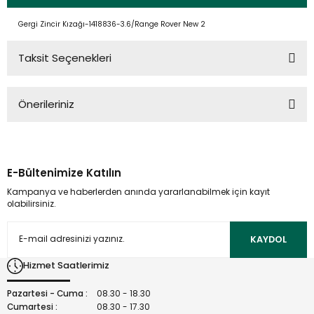
Gergi Zincir Kızağı-1418836-3.6/Range Rover New 2
Taksit Seçenekleri
Önerileriniz
Bu ürünün fiyat bilgisi, resim, ürün açıklamalarında ve diğer
konularda yetersiz gördüğünüz noktaları öneri formunu
kullanarak tarafımıza iletebilirsiniz.
E-Bültenimize Katılın
Görüş ve önerileriniz için teşekkür ederiz.
Kampanya ve haberlerden anında yararlanabilmek için kayıt
olabilirsiniz.
Ürün resmi kalitesiz, bozuk veya görüntülenemiyor.
Ürün açıklamasında eksik bilgiler bulunuyor.
KAYDOL
Ürün bilgilerinde hatalar bulunuyor.
Hizmet Saatlerimiz
Ürün fiyatı diğer sitelerden daha pahalı.
Bu ürüne benzer farklı alternatifler olmalı.
Pazartesi - Cuma :
08.30 - 18.30
Cumartesi :
08.30 - 17.30