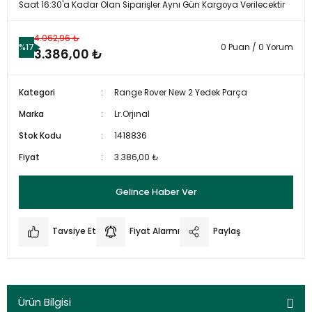
Saat 16:30'a Kadar Olan Siparişler Aynı Gün Kargoya Verilecektir
4.062,96 ₺
%17
0 Puan / 0 Yorum
3.386,00 ₺
Kategori
Range Rover New 2 Yedek Parça
Marka
Lr.Orjınal
Stok Kodu
1418836
Fiyat
3.386,00 ₺
Gelince Haber Ver
Tavsiye Et
Fiyat Alarmı
Paylaş
Ürün Bilgisi