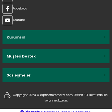
Facebook
Youtube
Kurumsal
Müşteri Destek
Sözleşmeler
Copyright 2024 © alpmertotomotiv.com 256bit SSL sertifikası ile
korunmaktadır.
ideasoft
ile