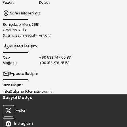
Pazar :
Kapalı
Adres Bilgilerimiz
Bahçekapı Mah. 2551
Gönder
Cad. No: 28/A
Şaşmaz Etimesgut - Ankara
Müşteri İletişim
Cep :
+90 532 747 65 83
Mağaza :
+90 312 278 25 53
E-posta İletişim
Bize Ulaşın :
info@alpmertotomotiv.com.tr
Sosyal Medya
Twitter
Instagram