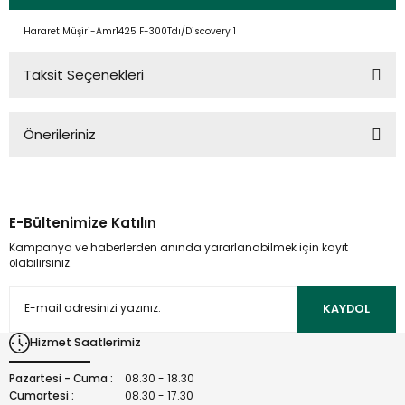
Hararet Müşiri-Amr1425 F-300Tdı/Discovery 1
Taksit Seçenekleri
Önerileriniz
Bu ürünün fiyat bilgisi, resim, ürün açıklamalarında ve diğer
konularda yetersiz gördüğünüz noktaları öneri formunu
kullanarak tarafımıza iletebilirsiniz.
E-Bültenimize Katılın
Görüş ve önerileriniz için teşekkür ederiz.
Kampanya ve haberlerden anında yararlanabilmek için kayıt
olabilirsiniz.
Ürün resmi kalitesiz, bozuk veya görüntülenemiyor.
Ürün açıklamasında eksik bilgiler bulunuyor.
KAYDOL
Ürün bilgilerinde hatalar bulunuyor.
Hizmet Saatlerimiz
Ürün fiyatı diğer sitelerden daha pahalı.
Bu ürüne benzer farklı alternatifler olmalı.
Pazartesi - Cuma :
08.30 - 18.30
Cumartesi :
08.30 - 17.30