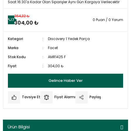
Saat 16:30'a Kadar Olan Siparişler Aynı Gün Kargoya Verilecektir
364,32 ₺
%17
0 Puan / 0 Yorum
304,00 ₺
Kategori
Discovery 1 Yedek Parça
Marka
Facet
Stok Kodu
AMR1425 F
Fiyat
304,00 ₺
Gelince Haber Ver
Tavsiye Et
Fiyat Alarmı
Paylaş
Ürün Bilgisi