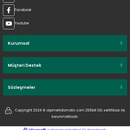
Facebook
Youtube
Kurumsal
Müşteri Destek
Sözleşmeler
Copyright 2024 © alpmertotomotiv.com 256bit SSL sertifikası ile
korunmaktadır.
ideasoft
ile