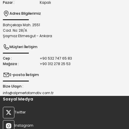
Pazar :
Kapalı
Adres Bilgilerimiz
Bahçekapı Mah. 2551
Gönder
Cad. No: 28/A
Şaşmaz Etimesgut - Ankara
Müşteri İletişim
Cep :
+90 532 747 65 83
Mağaza :
+90 312 278 25 53
E-posta İletişim
Bize Ulaşın :
info@alpmertotomotiv.com.tr
Sosyal Medya
Twitter
Instagram