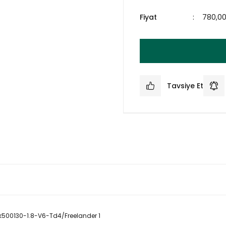
Fiyat
780,0
Tavsiye Et
k500130-1.8-V6-Td4/Freelander 1