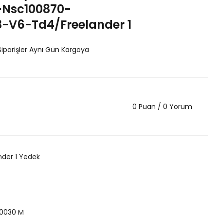
-Nsc100870-
8-V6-Td4/Freelander 1
Siparişler Aynı Gün Kargoya
0 Puan / 0 Yorum
nder 1 Yedek
0030 M