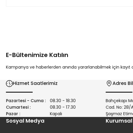
Bu ürünün fiyat bilgisi, resim, ürün açıklamalarında ve diğer 
Görüş ve önerileriniz için teşekkür ederiz.
Ürün resmi kalitesiz, bozuk veya görüntülenemiyor.
Ürün açıklamasında eksik bilgiler bulunuyor.
E-Bültenimize Katılın
Ürün bilgilerinde hatalar bulunuyor.
Ürün fiyatı diğer sitelerden daha pahalı.
Kampanya ve haberlerden anında yararlanabilmek için kayıt ola
Bu ürüne benzer farklı alternatifler olmalı.
Hizmet Saatlerimiz
Adres Bil
Pazartesi - Cuma :
08.30 - 18.30
Bahçekapı Ma
Cumartesi :
08.30 - 17.30
Cad. No: 28
Pazar :
Kapalı
Şaşmaz Etim
Sosyal Medya
Kurumsal