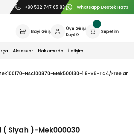
+90 532 747 65 83
Whatsapp Destek Hattı
Üye Girişi
Bayi Giriş
Sepetim
Kayıt Ol
arça
Aksesuar
Hakkımızda
İletişim
-Mek100170-Nsc100870-Mek500130-1.8-V6-Td4/Freelande
i ( Siyah )-Mek000030