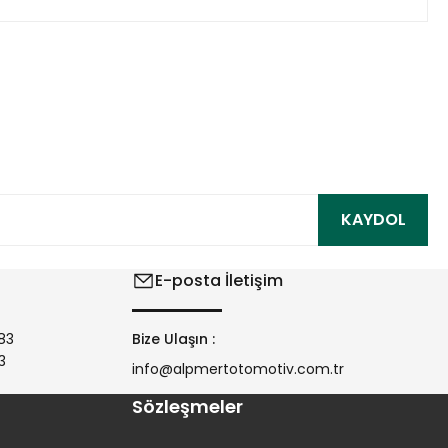
ıza iletebilirsiniz.
KAYDOL
E-posta İletişim
83
Bize Ulaşın :
3
info@alpmertotomotiv.com.tr
Sözleşmeler