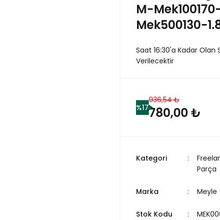
M-Mek100170
Mek500130-1.
Saat 16:30'a Kadar Olan 
Verilecektir
936,54 ₺
%17
780,00 ₺
Kategori
Freela
Parça
Marka
Meyle
Stok Kodu
MEK00