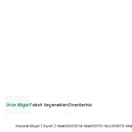
Ürün Bilgisi
Taksit Seçenekleri
Önerileriniz
Hararet Müşiri ( Siyah )-Mek000030 M-Mek100170-Nsc100870-Me