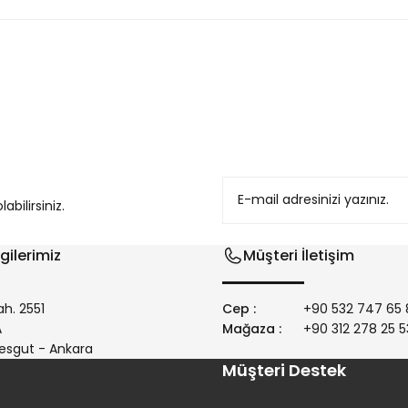
konularda yetersiz gördüğünüz noktaları öneri formunu kullanarak tarafım
bilirsiniz.
gilerimiz
Müşteri İletişim
h. 2551
Cep :
+90 532 747 65 
/A
Mağaza :
+90 312 278 25 5
Gönder
esgut - Ankara
Müşteri Destek