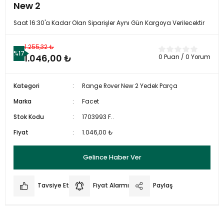
New 2
Saat 16:30'a Kadar Olan Siparişler Aynı Gün Kargoya Verilecektir
1.255,32 ₺
%17
1.046,00 ₺
0 Puan / 0 Yorum
Kategori
Range Rover New 2 Yedek Parça
Marka
Facet
Stok Kodu
1703993 F..
Fiyat
1.046,00 ₺
Gelince Haber Ver
Tavsiye Et
Fiyat Alarmı
Paylaş