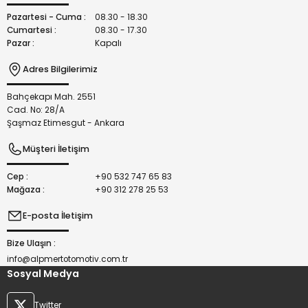
Bu ürüne benzer farklı alternatifler olmalı.
Pazartesi - Cuma :
08.30 - 18.30
Cumartesi :
08.30 - 17.30
Pazar :
Kapalı
Adres Bilgilerimiz
Bahçekapı Mah. 2551
Gönder
Cad. No: 28/A
Şaşmaz Etimesgut - Ankara
Müşteri İletişim
Cep :
+90 532 747 65 83
Mağaza :
+90 312 278 25 53
E-posta İletişim
Bize Ulaşın :
info@alpmertotomotiv.com.tr
Sosyal Medya
Twitter