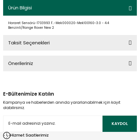
Ürün Bilgisi
Hararet Sensörü-1703993 F..-Mek000020-Mek100160-3.0 - 4.4
Benzinli/Range Rover New 2
Taksit Seçenekleri
Önerileriniz
Bu ürünün fiyat bilgisi, resim, ürün açıklamalarında ve diğer
konularda yetersiz gördüğünüz noktaları öneri formunu
kullanarak tarafımıza iletebilirsiniz.
E-Bültenimize Katılın
Görüş ve önerileriniz için teşekkür ederiz.
Kampanya ve haberlerden anında yararlanabilmek için kayıt
olabilirsiniz.
Ürün resmi kalitesiz, bozuk veya görüntülenemiyor.
Ürün açıklamasında eksik bilgiler bulunuyor.
KAYDOL
Ürün bilgilerinde hatalar bulunuyor.
Hizmet Saatlerimiz
Ürün fiyatı diğer sitelerden daha pahalı.