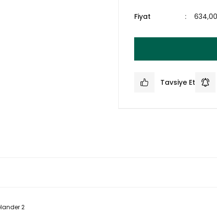
Fiyat
634,0
Tavsiye Et
lander 2