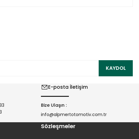
ıza iletebilirsiniz.
KAYDOL
E-posta İletişim
83
Bize Ulaşın :
3
info@alpmertotomotiv.com.tr
Sözleşmeler