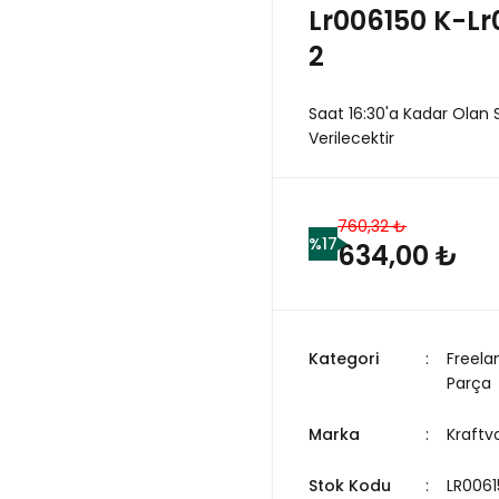
Lr006150 K-Lr
2
Saat 16:30'a Kadar Olan 
Verilecektir
760,32 ₺
%17
634,00 ₺
Kategori
Freela
Parça
Marka
Kraftvo
Stok Kodu
LR0061