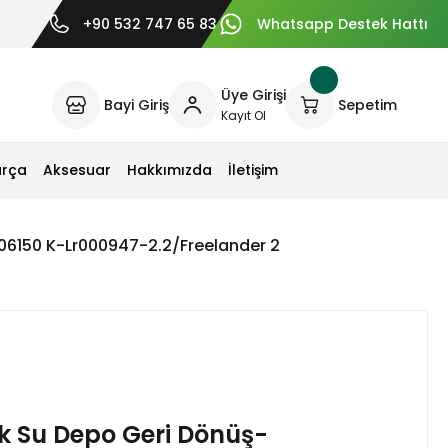
+90 532 747 65 83
Whatsapp Destek Hattı
Üye Girişi
Bayi Giriş
Sepetim
Kayıt Ol
arça
Aksesuar
Hakkımızda
İletişim
6150 K-Lr000947-2.2/Freelander 2
 Su Depo Geri Dönüş-