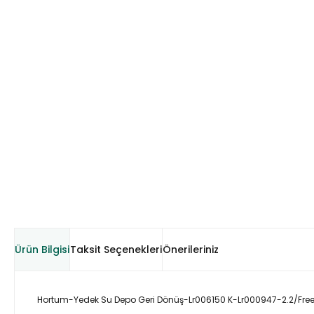
Ürün Bilgisi
Taksit Seçenekleri
Önerileriniz
Hortum-Yedek Su Depo Geri Dönüş-Lr006150 K-Lr000947-2.2/Free