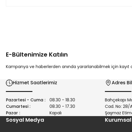
Bu ürünün fiyat bilgisi, resim, ürün açıklamalarında ve diğer 
Görüş ve önerileriniz için teşekkür ederiz.
Ürün resmi kalitesiz, bozuk veya görüntülenemiyor.
Ürün açıklamasında eksik bilgiler bulunuyor.
E-Bültenimize Katılın
Ürün bilgilerinde hatalar bulunuyor.
Ürün fiyatı diğer sitelerden daha pahalı.
Kampanya ve haberlerden anında yararlanabilmek için kayıt ola
Bu ürüne benzer farklı alternatifler olmalı.
Hizmet Saatlerimiz
Adres Bil
Pazartesi - Cuma :
08.30 - 18.30
Bahçekapı Ma
Cumartesi :
08.30 - 17.30
Cad. No: 28
Pazar :
Kapalı
Şaşmaz Etim
Sosyal Medya
Kurumsal