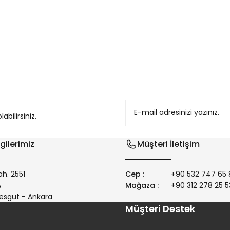
konularda yetersiz gördüğünüz noktaları öneri formunu kullanarak tarafım
bilirsiniz.
gilerimiz
Müşteri İletişim
h. 2551
Cep :
+90 532 747 65 
/A
Mağaza :
+90 312 278 25 5
Gönder
esgut - Ankara
Müşteri Destek